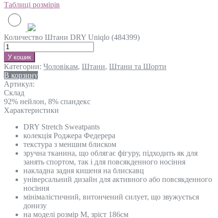
Таблиці розмірів
Количество Штани DRY Uniqlo (484399)
У кошик
Категории:
Чоловікам
,
Штани
,
Штани та Шорти
В корзину
Артикул:
Склад
92% нейлон, 8% спандекс
Характеристики
DRY Stretch Sweatpants
колекція Роджера Федерера
текстура з меншим блиском
зручна тканина, що облягає фігуру, підходить як для
занять спортом, так і для повсякденного носіння
накладна задня кишеня на блискавц
універсальний дизайн для активного або повсякденного
носіння
мінімалістичний, витончений силует, що звужується
донизу
на моделі розмір M, зріст 186см