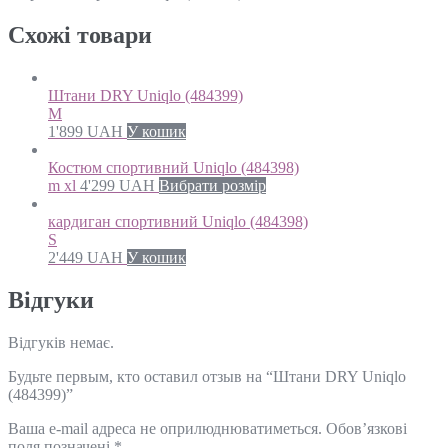
Схожi товари
Штани DRY Uniqlo (484399)
M
1'899
UAH
У кошик
Костюм спортивний Uniqlo (484398)
m xl
4'299
UAH
Вибрати розмір
кардиган спортивний Uniqlo (484398)
S
2'449
UAH
У кошик
Відгуки
Відгуків немає.
Будьте первым, кто оставил отзыв на “Штани DRY Uniqlo
(484399)”
Ваша e-mail адреса не оприлюднюватиметься.
Обов’язкові
поля позначені
*