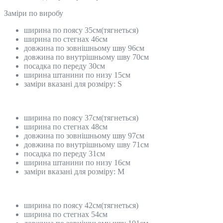
Замiри по виробу
ширина по поясу 35см(тягнеться)
ширина по стегнах 46см
довжина по зовнішньому шву 96см
довжина по внутрішньому шву 70см
посадка по переду 30см
ширина штанини по низу 15см
заміри вказані для розміру: S
ширина по поясу 37см(тягнеться)
ширина по стегнах 48см
довжина по зовнішньому шву 97см
довжина по внутрішньому шву 71см
посадка по переду 31см
ширина штанини по низу 16см
заміри вказані для розміру: М
ширина по поясу 42см(тягнеться)
ширина по стегнах 54см