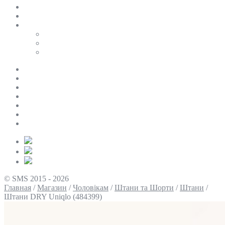
SALE
ПЕРСОНАЛЬНИЙ БАЙЄР
Таблиці розмірів
Uniqlo
COS
Victoria’s Secret
Про нас
Доставка та оплата
Умови повернення
Контакти
Політика конфіденційності
Умови використання
Блог
© SMS 2015 - 2026
Главная
/
Магазин
/
Чоловікам
/
Штани та Шорти
/
Штани
/
Штани DRY Uniqlo (484399)