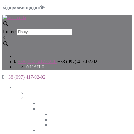
відправки щодня💫
Пошук
×
+38 (097) 417-02-02
+38 (097) 417-02-02
0
UAH
0
+38 (097) 417-02-02
Жінкам
Дивитись все
Верхній одяг
Дивитись все
Куртки
ВЕСНА
ЗИМА
ОСІНЬ
Піджаки та жакети