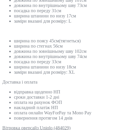
довжина по зовнішньому шву 101см
довжина по внутрішньому шву 73см
посадка по переду 31см
ширина штанини по низу 17см
заміри вказані для розміру: L
ширина по поясу 45см(тягнеться)
ширина по стегнах 56см
довжина по зовнішньому шву 102см
довжина по внутрішньому шву 74см
посадка по переду 33см
ширина штанини по низу 18см
заміри вказані для розміру: XL
Доставка і оплата
відправка щоденно НП
сроки доставки 1-2 дні
оплата на рахунок ФОП
накладний платіж НП
оплата онлайн WayForPay та Mono Pay
повернення протягом 14 днів
Вітровка оверсайз Uniqlo (484029)