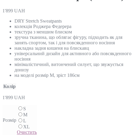
1'899
UAH
DRY Stretch Sweatpants
колекція Роджера Федерера
текстура з меншим блиском
зручна тканина, що облягає фігуру, підходить як для
занять спортом, так і для повсякденного носіння
накладна задня кишеня на блискавц
універсальний дизайн для активного або повсякденного
носіння
мінімалістичний, витончений силует, що звужується
донизу
на моделі розмір M, зріст 186см
Колір
1'899
UAH
S
M
Розмір
L
XL
Очистить