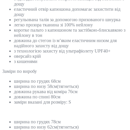
дощу
еластичний отвір капюшона допомагає захистити від
дощу
регульована талія за допомогою прихованого шнурка
легко прозора тканина зі 100% нейлону
коротке пальто з капюшоном та застібкою-блискавкою з
нейлону в тон
довжина до стегон із м’яким еластичним низом для
надійного захисту від дощу
з технологією захисту від ультрафіолету UPF40+
оверсайз крій
з кишенями
Замiри по виробу
ширина по грудях 68см
ширина по низу 58см(тягнеться)
довжина рукава від коміра 76см
довжина по спині 80см
заміри вказані для розміру: S
ширина по грудях 78см
ширина по низу 62см(тягнеться)