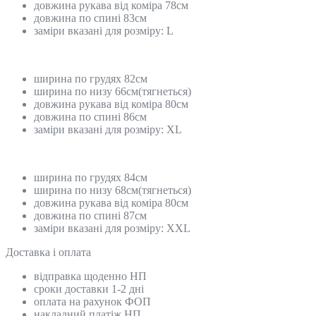
довжина рукава від коміра 78см
довжина по спині 83см
заміри вказані для розміру: L
ширина по грудях 82см
ширина по низу 66см(тягнеться)
довжина рукава від коміра 80см
довжина по спині 86см
заміри вказані для розміру: XL
ширина по грудях 84см
ширина по низу 68см(тягнеться)
довжина рукава від коміра 80см
довжина по спині 87см
заміри вказані для розміру: XXL
Доставка і оплата
відправка щоденно НП
сроки доставки 1-2 дні
оплата на рахунок ФОП
накладний платіж НП