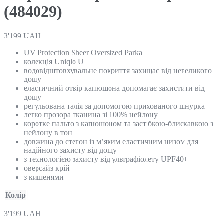
(484029)
3'199
UAH
UV Protection Sheer Oversized Parka
колекція Uniqlo U
водовідштовхувальне покриття захищає від невеликого
дощу
еластичний отвір капюшона допомагає захистити від
дощу
регульована талія за допомогою прихованого шнурка
легко прозора тканина зі 100% нейлону
коротке пальто з капюшоном та застібкою-блискавкою з
нейлону в тон
довжина до стегон із м’яким еластичним низом для
надійного захисту від дощу
з технологією захисту від ультрафіолету UPF40+
оверсайз крій
з кишенями
Колір
3'199
UAH