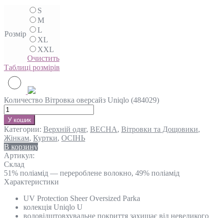
S
M
L
Розмір
XL
XXL
Очистить
Таблиці розмірів
Количество Вітровка оверсайз Uniqlo (484029)
У кошик
Категории:
Верхній одяг
,
ВЕСНА
,
Вітровки та Дощовики
,
Жінкам
,
Куртки
,
ОСІНЬ
В корзину
Артикул:
Склад
51% поліамід — перероблене волокно, 49% поліамід
Характеристики
UV Protection Sheer Oversized Parka
колекція Uniqlo U
водовідштовхувальне покриття захищає від невеликого