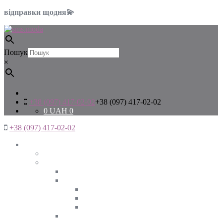
відправки щодня💫
Пошук
×
+38 (097) 417-02-02
+38 (097) 417-02-02
0
UAH
0
+38 (097) 417-02-02
Жінкам
Дивитись все
Верхній одяг
Дивитись все
Куртки
ВЕСНА
ЗИМА
ОСІНЬ
Піджаки та жакети