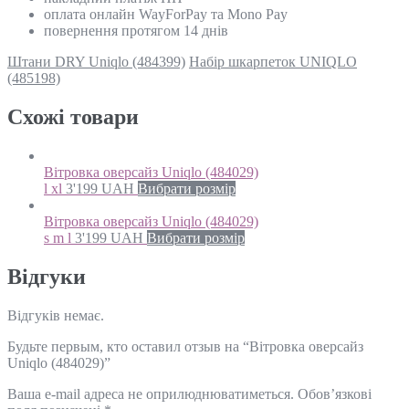
оплата онлайн WayForPay та Mono Pay
повернення протягом 14 днів
Штани DRY Uniqlo (484399)
Набір шкарпеток UNIQLO
(485198)
Схожi товари
Вітровка оверсайз Uniqlo (484029)
l xl
3'199
UAH
Вибрати розмір
Вітровка оверсайз Uniqlo (484029)
s m l
3'199
UAH
Вибрати розмір
Відгуки
Відгуків немає.
Будьте первым, кто оставил отзыв на “Вітровка оверсайз
Uniqlo (484029)”
Ваша e-mail адреса не оприлюднюватиметься.
Обов’язкові