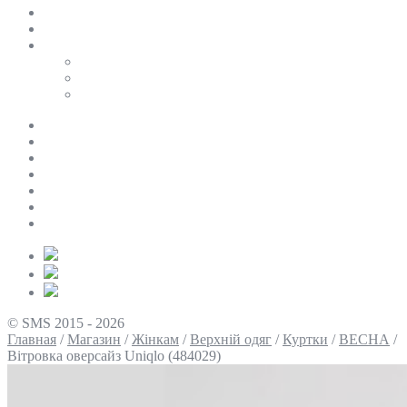
SALE
ПЕРСОНАЛЬНИЙ БАЙЄР
Таблиці розмірів
Uniqlo
COS
Victoria’s Secret
Про нас
Доставка та оплата
Умови повернення
Контакти
Політика конфіденційності
Умови використання
Блог
© SMS 2015 - 2026
Главная
/
Магазин
/
Жінкам
/
Верхній одяг
/
Куртки
/
ВЕСНА
/
Вітровка оверсайз Uniqlo (484029)