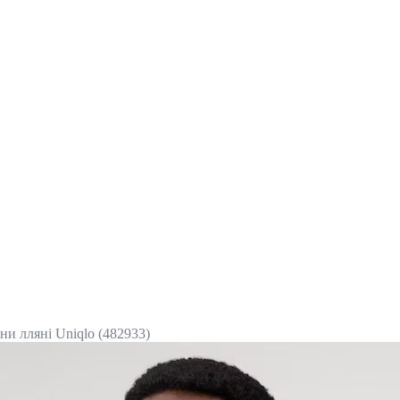
и лляні Uniqlo (482933)