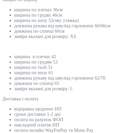
ширина по плечах 36см
ширина по грудях 46см
ширина по низу 52см(є утяжка)
довжина рукава від шву/від горловини 60/66см
довжина по спинці 60см
заміри вказані для розміру: ХS
ширина в плечах 42
ширина по грудям 53
ширина по талії 51
ширина по низу 61
довжина рукаву від шву/від горловини 62/70
довжина по спинці 65
заміри вказані для розміру: L
Доставка і оплата
відправка щоденно НП
сроки доставки 1-2 дні
оплата на рахунок ФОП
накладний платіж НП
оплата онлайн WayForPay та Mono Pay