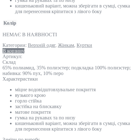
гумка на рукавах та по низу
кишеньковий варіант, можна зберігати в сумці, сумка
для перенесення кріпитися з лівого боку
Колір
НЕМАЄ В НАЯВНОСТІ
Категории:
Верхній одяг
,
Жінкам
,
Куртки
В корзину
Артикул:
Склад
65% полиамид, 35% полиэстер; подкладка 100% полиэстер;
набивка: 90% пух, 10% перо
Характеристики
міцне водовідштовхувальне покриття
вузького крою
горло стійка
застібка на блискавку
матове покриття
гумка на рукавах та по низу
кишеньковий варіант, можна зберігати в сумці, сумка
для перенесення кріпитися з лівого боку
Замiри по виробу