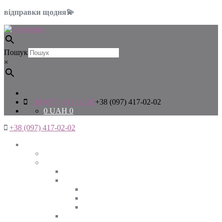
відправки щодня💫
Пошук
×
+38 (097) 417-02-02
+38 (097) 417-02-02
0
UAH
0
+38 (097) 417-02-02
Жінкам
Дивитись все
Верхній одяг
Дивитись все
Куртки
ВЕСНА
ЗИМА
ОСІНЬ
Піджаки та жакети