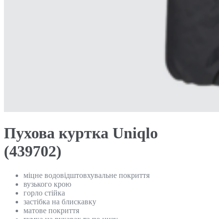
Пухова куртка Uniqlo
(439702)
міцне водовідштовхувальне покриття
вузького крою
горло стійка
застібка на блискавку
матове покриття