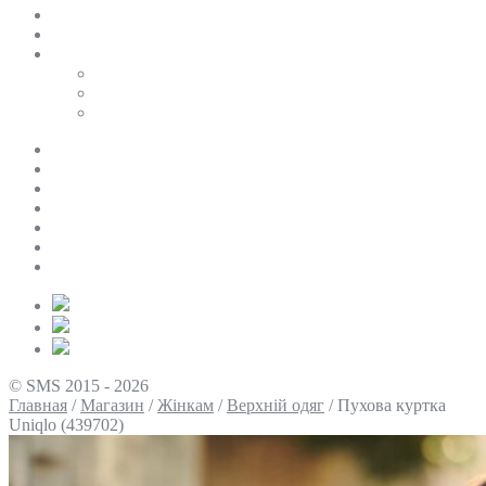
SALE
ПЕРСОНАЛЬНИЙ БАЙЄР
Таблиці розмірів
Uniqlo
COS
Victoria’s Secret
Про нас
Доставка та оплата
Умови повернення
Контакти
Політика конфіденційності
Умови використання
Блог
© SMS 2015 - 2026
Главная
/
Магазин
/
Жінкам
/
Верхній одяг
/
Пухова куртка
Uniqlo (439702)