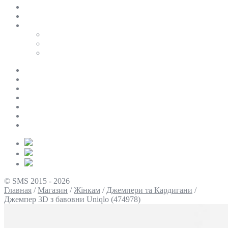
SALE
ПЕРСОНАЛЬНИЙ БАЙЄР
Таблиці розмірів
Uniqlo
COS
Victoria’s Secret
Про нас
Доставка та оплата
Умови повернення
Контакти
Політика конфіденційності
Умови використання
Блог
© SMS 2015 - 2026
Главная
/
Магазин
/
Жінкам
/
Джемпери та Кардигани
/
Джемпер 3D з бавовни Uniqlo (474978)