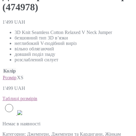
(474978)
1'499
UAH
3D Knit Seamless Cotton Relaxed V Neck Jumper
безшовний тип 3D в’язки
неглибокий V-подібний виріз
вільно облягаючий
довший поділ ззаду
розслаблений силует
Колір
Розмір
XS
1'499
UAH
Таблиці розмірів
Немає в наявності
Категории:
Джемпери
,
Джемпери та Кардигани
,
Жінкам