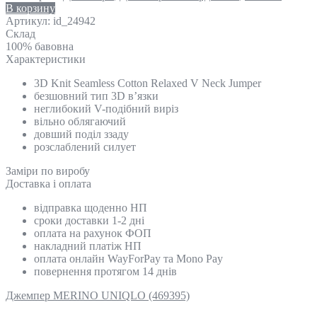
В корзину
Артикул:
id_24942
Склад
100% бавовна
Характеристики
3D Knit Seamless Cotton Relaxed V Neck Jumper
безшовний тип 3D в’язки
неглибокий V-подібний виріз
вільно облягаючий
довший поділ ззаду
розслаблений силует
Замiри по виробу
Доставка і оплата
відправка щоденно НП
сроки доставки 1-2 дні
оплата на рахунок ФОП
накладний платіж НП
оплата онлайн WayForPay та Mono Pay
повернення протягом 14 днів
Джемпер MERINO UNIQLO (469395)