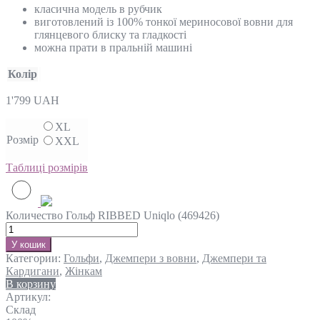
класична модель в рубчик
виготовлений із 100% тонкої мериносової вовни для
глянцевого блиску та гладкості
можна прати в пральній машині
Колір
1'799
UAH
XL
Розмір
XXL
Таблиці розмірів
Количество Гольф RIBBED Uniqlo (469426)
У кошик
Категории:
Гольфи
,
Джемпери з вовни
,
Джемпери та
Кардигани
,
Жінкам
В корзину
Артикул:
Склад