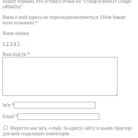
Будьте первым, кто оставил отзыв на “Гольф RIBBED Uniqlo
(469426)”
Ваша e-mail адреса не оприлюднюватиметься.
Обов’язкові
поля позначені
*
Ваша оцінка
1
2
3
4
5
Ваш відгук
*
Ім'я
*
Email
*
Зберегти моє ім'я, e-mail, та адресу сайту в цьому браузері
для моїх подальших коментарів.