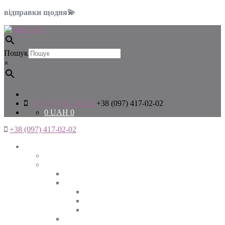
відправки щодня💫
Пошук
×
+38 (097) 417-02-02
+38 (097) 417-02-02
0
UAH
0
+38 (097) 417-02-02
Жінкам
Дивитись все
Верхній одяг
Дивитись все
Куртки
ВЕСНА
ЗИМА
ОСІНЬ
Піджаки та жакети