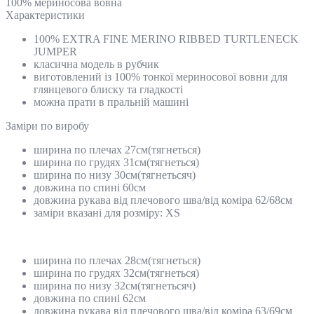
100% мериносова вовна
Характеристики
100% EXTRA FINE MERINO RIBBED TURTLENECK
JUMPER
класична модель в рубчик
виготовлений із 100% тонкої мериносової вовни для
глянцевого блиску та гладкості
можна прати в пральній машині
Замiри по виробу
ширина по плечах 27см(тягнеться)
ширина по грудях 31см(тягнеться)
ширина по низу 30см(тягнетьсяч)
довжина по спині 60см
довжина рукава від плечового шва/від коміра 62/68см
заміри вказані для розміру: XS
ширина по плечах 28см(тягнеться)
ширина по грудях 32см(тягнеться)
ширина по низу 32см(тягнетьсяч)
довжина по спині 62см
довжина рукава від плечового шва/від коміра 63/69см