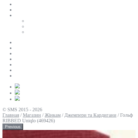
SALE
ПЕРСОНАЛЬНИЙ БАЙЄР
Таблиці розмірів
Uniqlo
COS
Victoria’s Secret
Про нас
Доставка та оплата
Умови повернення
Контакти
Політика конфіденційності
Умови використання
Блог
© SMS 2015 - 2026
Главная
/
Магазин
/
Жінкам
/
Джемпери та Кардигани
/
Гольф
RIBBED Uniqlo (469426)
Previous