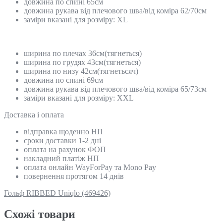
довжина по спині 65см
довжина рукава від плечового шва/від коміра 62/70см
заміри вказані для розміру: XL
ширина по плечах 36см(тягнеться)
ширина по грудях 43см(тягнеться)
ширина по низу 42см(тягнетьсяч)
довжина по спині 69см
довжина рукава від плечового шва/від коміра 65/73см
заміри вказані для розміру: XХL
Доставка і оплата
відправка щоденно НП
сроки доставки 1-2 дні
оплата на рахунок ФОП
накладний платіж НП
оплата онлайн WayForPay та Mono Pay
повернення протягом 14 днів
Гольф RIBBED Uniqlo (469426)
Схожi товари