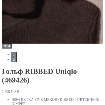
Next
1
2
Гольф RIBBED Uniqlo
(469426)
1'799
UAH
100% EXTRA FINE MERINO RIBBED TURTLENECK
JUMPER