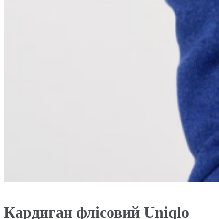
Кардиган флісовий Uniqlo