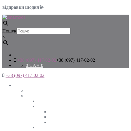
відправки щодня💫
Пошук
×
+38 (097) 417-02-02
+38 (097) 417-02-02
0
UAH
0
+38 (097) 417-02-02
Жінкам
Дивитись все
Верхній одяг
Дивитись все
Куртки
ВЕСНА
ЗИМА
ОСІНЬ
Піджаки та жакети