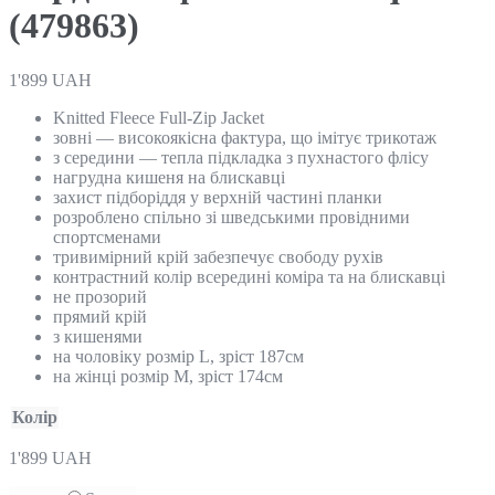
(479863)
1'899
UAH
Knitted Fleece Full-Zip Jacket
зовні — високоякісна фактура, що імітує трикотаж
з середини — тепла підкладка з пухнастого флісу
нагрудна кишеня на блискавці
захист підборіддя у верхній частині планки
розроблено спільно зі шведськими провідними
спортсменами
тривимірний крій забезпечує свободу рухів
контрастний колір всередині коміра та на блискавці
не прозорий
прямий крій
з кишенями
на чоловіку розмір L, зріст 187см
на жінці розмір M, зріст 174см
Колір
1'899
UAH