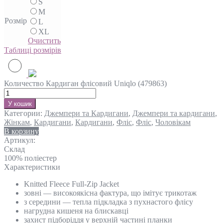
S
M
Розмір
L
XL
Очистить
Таблиці розмірів
Количество Кардиган флісовий Uniqlo (479863)
У кошик
Категории:
Джемпери та Кардигани
,
Джемпери та кардигани
,
Жінкам
,
Кардигани
,
Кардигани
,
Фліс
,
Фліс
,
Чоловікам
В корзину
Артикул:
Склад
100% поліестер
Характеристики
Knitted Fleece Full-Zip Jacket
зовні — високоякісна фактура, що імітує трикотаж
з середини — тепла підкладка з пухнастого флісу
нагрудна кишеня на блискавці
захист підборіддя у верхній частині планки