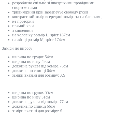
розроблено спільно зі шведськими провідними
спортсменами
тривимірний крій забезпечує свободу рухів
контрастний колір всередині коміра та на блискавці
не прозорий
прямий крій
з кишенями
на чоловіку розмір L, зріст 187см
на жінці розмір M, зріст 174см
Замiри по виробу
ширина по грудях 54см
ширина по низу 49см
довжина рукава від коміра 76см
довжина по спинці 64см
заміри вказані для розміру: XS
ширина по грудях 55см
ширина по низу 51см
довжина рукава від коміра 77см
довжина по спинці 66см
заміри вказані для розміру: S