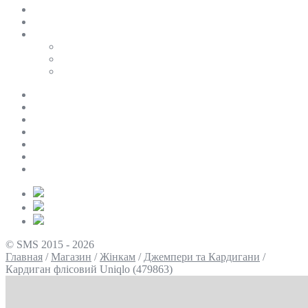
SALE
ПЕРСОНАЛЬНИЙ БАЙЄР
Таблиці розмірів
Uniqlo
COS
Victoria’s Secret
Про нас
Доставка та оплата
Умови повернення
Контакти
Політика конфіденційності
Умови використання
Блог
© SMS 2015 - 2026
Главная
/
Магазин
/
Жінкам
/
Джемпери та Кардигани
/
Кардиган флісовий Uniqlo (479863)