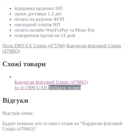
відправка щоденно НП
сроки доставки 1-2 дні
оплата на рахунок ФОП
накладний платіж НП
оплата онлайн WayForPay та Mono Pay
повернення протягом 14 днів
Поло DRY-EX Uniqlo (475766)
Кардиган флісовий Uniqlo
(479863)
Схожi товари
Кардиган флісовий Uniqlo (479863)
xs xl
1'899
UAH
Вибрати розмір
Відгуки
Відгуків немає.
Будьте первым, кто оставил отзыв на “Кардиган флісовий
Uniqlo (479863)”