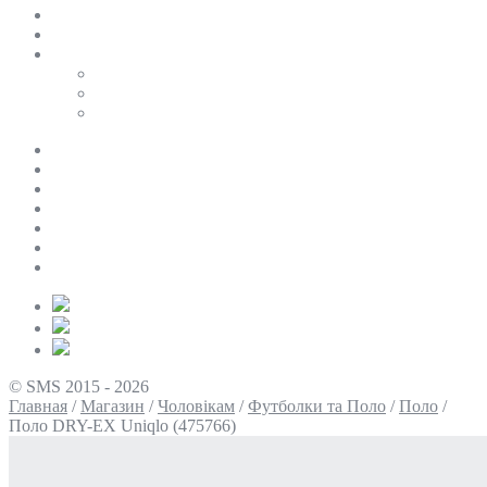
SALE
ПЕРСОНАЛЬНИЙ БАЙЄР
Таблиці розмірів
Uniqlo
COS
Victoria’s Secret
Про нас
Доставка та оплата
Умови повернення
Контакти
Політика конфіденційності
Умови використання
Блог
© SMS 2015 - 2026
Главная
/
Магазин
/
Чоловікам
/
Футболки та Поло
/
Поло
/
Поло DRY-EX Uniqlo (475766)