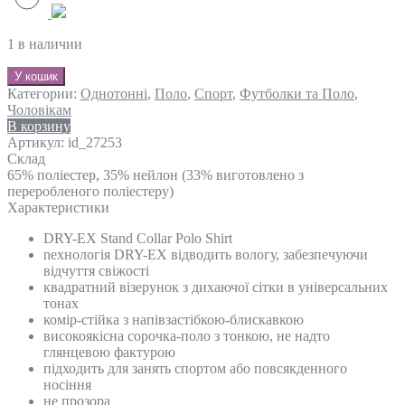
1 в наличии
У кошик
Категории:
Однотонні
,
Поло
,
Спорт
,
Футболки та Поло
,
Чоловікам
В корзину
Артикул:
id_27253
Склад
65% поліестер, 35% нейлон (33% виготовлено з
переробленого поліестеру)
Характеристики
DRY-EX Stand Collar Polo Shirt
nехнологія DRY-EX відводить вологу, забезпечуючи
відчуття свіжості
квадратний візерунок з дихаючої сітки в універсальних
тонах
комір-стійка з напівзастібкою-блискавкою
високоякісна сорочка-поло з тонкою, не надто
глянцевою фактурою
підходить для занять спортом або повсякденного
носіння
не прозора