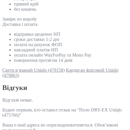
прямий крій
без кишень
Замiри по виробу
Доставка і оплата
відправка щоденно НП
сроки доставки 1-2 дні
оплата на рахунок ФОП
накладний платіж НП
оплата онлайн WayForPay та Mono Pay
повернення протягом 14 днів
Светр в‘язаний Uniqlo (479158)
Кардиган флісовий Uniqlo
(479863)
Відгуки
Відгуків немає.
Будьте первым, кто оставил отзыв на “Поло DRY-EX Uniqlo
(475766)”
Ваша e-mail адреса не оприлюднюватиметься.
Обов’язкові