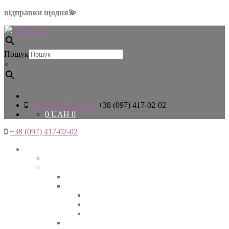
відправки щодня💫
Пошук
×
+38 (097) 417-02-02
+38 (097) 417-02-02
0
UAH
0
+38 (097) 417-02-02
Жінкам
Дивитись все
Верхній одяг
Дивитись все
Куртки
ВЕСНА
ЗИМА
ОСІНЬ
Піджаки та жакети