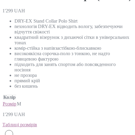
1'299
UAH
DRY-EX Stand Collar Polo Shirt
nехнологія DRY-EX відводить вологу, забезпечуючи
відчуття свіжості
квадратний візерунок з дихаючої сітки в універсальних
тонах
комір-стійка з напівзастібкою-блискавкою
високоякісна сорочка-поло з тонкою, не надто
глянцевою фактурою
підходить для занять спортом або повсякденного
носіння
не прозора
прямий крій
без кишень
Колір
Розмір
M
1'299
UAH
Таблиці розмірів