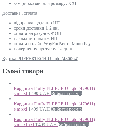
заміри вказані для розміру: XXL
Доставка і оплата
відправка щоденно НП
сроки доставки 1-2 дні
оплата на рахунок ФОП
накладний платіж НП
оплата онлайн WayForPay та Mono Pay
повернення протягом 14 днів
Куртка PUFFERTECH Uniqlo (480064)
Схожi товари
Кардиган Fluffy FLEECE Uniqlo (479611)
s m l xl
1'499
UAH
Вибрати розмір
Кардиган Fluffy FLEECE Uniqlo (479611)
s m xxl
1'499
UAH
Вибрати розмір
Кардиган Fluffy FLEECE Uniqlo (479611)
s m l xl xxl
1'499
UAH
Вибрати розмір