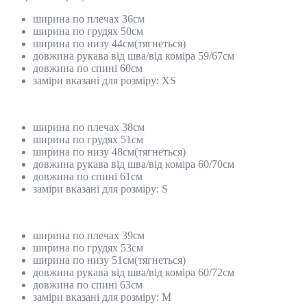
ширина по плечах 36см
ширина по грудях 50см
ширина по низу 44см(тягнеться)
довжина рукава від шва/від коміра 59/67см
довжина по спині 60см
заміри вказані для розміру: ХS
ширина по плечах 38см
ширина по грудях 51см
ширина по низу 48см(тягнеться)
довжина рукава від шва/від коміра 60/70см
довжина по спині 61см
заміри вказані для розміру: S
ширина по плечах 39см
ширина по грудях 53см
ширина по низу 51см(тягнеться)
довжина рукава від шва/від коміра 60/72см
довжина по спині 63см
заміри вказані для розміру: М