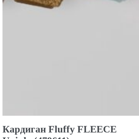
Кардиган Fluffy FLEECE