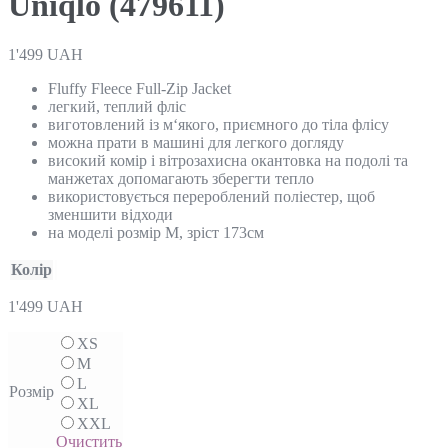
Uniqlo (479611)
1'499
UAH
Fluffy Fleece Full-Zip Jacket
легкий, теплий фліс
виготовлений із м‘якого, приємного до тіла флісу
можна прати в машині для легкого догляду
високий комір і вітрозахисна окантовка на подолі та
манжетах допомагають зберегти тепло
використовується перероблений поліестер, щоб
зменшити відходи
на моделі розмір М, зріст 173см
Колір
1'499
UAH
XS
M
L
Розмір
XL
XXL
Очистить