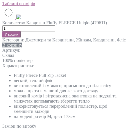
Таблиці розмірів
Количество Кардиган Fluffy FLEECE Uniqlo (479611)
У кошик
Категории:
Джемпери та Кардигани
,
Жінкам
,
Кардигани
,
Фліс
В корзину
Артикул:
Склад
100% поліестер
Характеристики
Fluffy Fleece Full-Zip Jacket
легкий, теплий фліс
виготовлений із м‘якого, приємного до тіла флісу
можна прати в машині для легкого догляду
високий комір і вітрозахисна окантовка на подолі та
манжетах допомагають зберегти тепло
використовується перероблений поліестер, щоб
зменшити відходи
на моделі розмір М, зріст 173см
Замiри по виробу