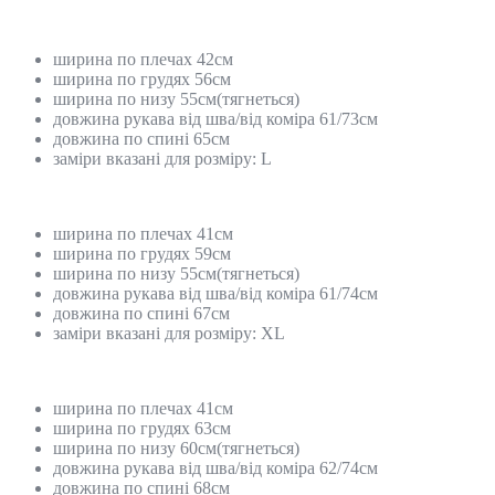
ширина по плечах 42см
ширина по грудях 56см
ширина по низу 55см(тягнеться)
довжина рукава від шва/від коміра 61/73см
довжина по спині 65см
заміри вказані для розміру: L
ширина по плечах 41см
ширина по грудях 59см
ширина по низу 55см(тягнеться)
довжина рукава від шва/від коміра 61/74см
довжина по спині 67см
заміри вказані для розміру: XL
ширина по плечах 41см
ширина по грудях 63см
ширина по низу 60см(тягнеться)
довжина рукава від шва/від коміра 62/74см
довжина по спині 68см