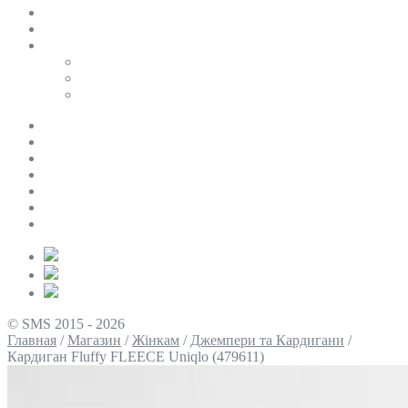
SALE
ПЕРСОНАЛЬНИЙ БАЙЄР
Таблиці розмірів
Uniqlo
COS
Victoria’s Secret
Про нас
Доставка та оплата
Умови повернення
Контакти
Політика конфіденційності
Умови використання
Блог
© SMS 2015 - 2026
Главная
/
Магазин
/
Жінкам
/
Джемпери та Кардигани
/
Кардиган Fluffy FLEECE Uniqlo (479611)