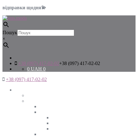
відправки щодня💫
Пошук
×
+38 (097) 417-02-02
+38 (097) 417-02-02
0
UAH
0
+38 (097) 417-02-02
Жінкам
Дивитись все
Верхній одяг
Дивитись все
Куртки
ВЕСНА
ЗИМА
ОСІНЬ
Піджаки та жакети