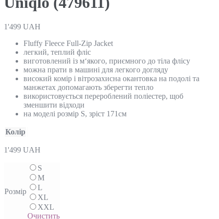
Uniqlo (479611)
1'499
UAH
Fluffy Fleece Full-Zip Jacket
легкий, теплий фліс
виготовлений із м‘якого, приємного до тіла флісу
можна прати в машині для легкого догляду
високий комір і вітрозахисна окантовка на подолі та
манжетах допомагають зберегти тепло
використовується перероблений поліестер, щоб
зменшити відходи
на моделі розмір S, зріст 171см
Колір
1'499
UAH
S
M
L
Розмір
XL
XXL
Очистить