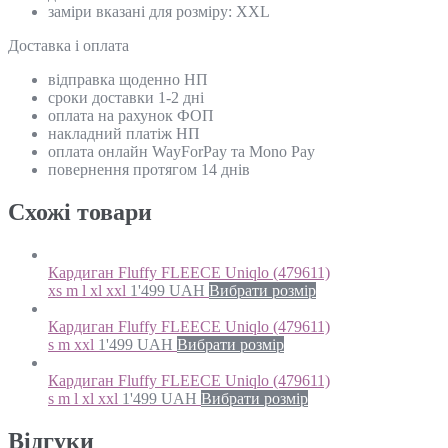
заміри вказані для розміру: XXL
Доставка і оплата
відправка щоденно НП
сроки доставки 1-2 дні
оплата на рахунок ФОП
накладний платіж НП
оплата онлайн WayForPay та Mono Pay
повернення протягом 14 днів
Схожi товари
Кардиган Fluffy FLEECE Uniqlo (479611)
xs m l xl xxl
1'499
UAH
Вибрати розмір
Кардиган Fluffy FLEECE Uniqlo (479611)
s m xxl
1'499
UAH
Вибрати розмір
Кардиган Fluffy FLEECE Uniqlo (479611)
s m l xl xxl
1'499
UAH
Вибрати розмір
Відгуки