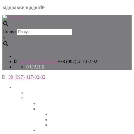
відправки щодня💫
Пошук
×
+38 (097) 417-02-02
+38 (097) 417-02-02
0
UAH
0
+38 (097) 417-02-02
Жінкам
Дивитись все
Верхній одяг
Дивитись все
Куртки
ВЕСНА
ЗИМА
ОСІНЬ
Піджаки та жакети