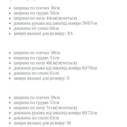
ширина по плечах 36см
ширина по грудях 50см
ширина по низу 44см(тягнеться)
довжина рукава від шва/від коміра 59/67см
довжина по спині 60см
заміри вказані для розміру: ХS
ширина по плечах 38см
ширина по грудях 51см
ширина по низу 48см(тягнеться)
довжина рукава від шва/від коміра 60/70см
довжина по спині 61см
заміри вказані для розміру: S
ширина по плечах 39см
ширина по грудях 53см
ширина по низу 51см(тягнеться)
довжина рукава від шва/від коміра 60/72см
довжина по спині 63см
заміри вказані для розміру: М