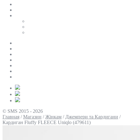
SALE
ПЕРСОНАЛЬНИЙ БАЙЄР
Таблиці розмірів
Uniqlo
COS
Victoria’s Secret
Про нас
Доставка та оплата
Умови повернення
Контакти
Політика конфіденційності
Умови використання
Блог
© SMS 2015 - 2026
Главная
/
Магазин
/
Жінкам
/
Джемпери та Кардигани
/
Кардиган Fluffy FLEECE Uniqlo (479611)