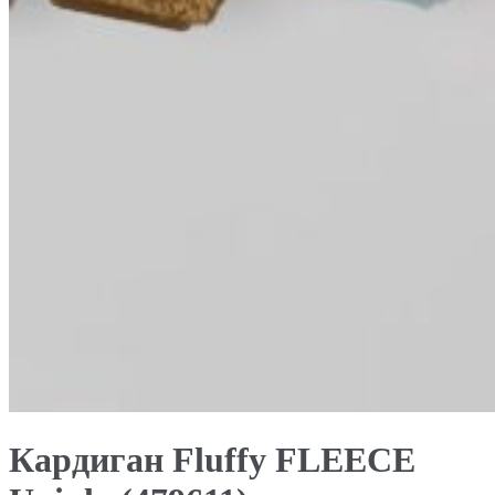
Кардиган Fluffy FLEECE