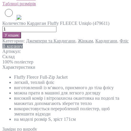
Таблиці розмірів
Количество Кардиган Fluffy FLEECE Uniqlo (479611)
У кошик
Категории:
Джемпери та Кардигани
,
Жінкам
,
Кардигани
,
Фліс
В корзину
Артикул:
Склад
100% поліестер
Характеристики
Fluffy Fleece Full-Zip Jacket
легкий, теплий фліс
виготовлений із м‘якого, приємного до тіла флісу
можна прати в машині для легкого догляду
високий комір і вітрозахисна окантовка на подолі та
манжетах допомагають зберегти тепло
використовується перероблений поліестер, щоб
зменшити відходи
на моделі розмір S, зріст 171см
Замiри по виробу