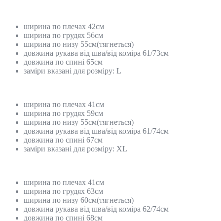
ширина по плечах 42см
ширина по грудях 56см
ширина по низу 55см(тягнеться)
довжина рукава від шва/від коміра 61/73см
довжина по спині 65см
заміри вказані для розміру: L
ширина по плечах 41см
ширина по грудях 59см
ширина по низу 55см(тягнеться)
довжина рукава від шва/від коміра 61/74см
довжина по спині 67см
заміри вказані для розміру: XL
ширина по плечах 41см
ширина по грудях 63см
ширина по низу 60см(тягнеться)
довжина рукава від шва/від коміра 62/74см
довжина по спині 68см