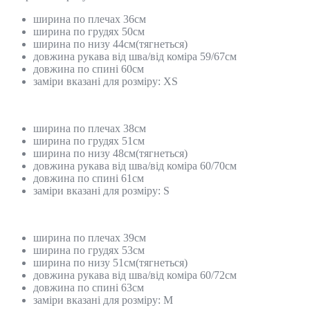
ширина по плечах 36см
ширина по грудях 50см
ширина по низу 44см(тягнеться)
довжина рукава від шва/від коміра 59/67см
довжина по спині 60см
заміри вказані для розміру: ХS
ширина по плечах 38см
ширина по грудях 51см
ширина по низу 48см(тягнеться)
довжина рукава від шва/від коміра 60/70см
довжина по спині 61см
заміри вказані для розміру: S
ширина по плечах 39см
ширина по грудях 53см
ширина по низу 51см(тягнеться)
довжина рукава від шва/від коміра 60/72см
довжина по спині 63см
заміри вказані для розміру: М