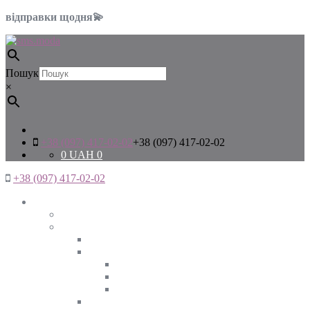
відправки щодня💫
Пошук
×
+38 (097) 417-02-02
+38 (097) 417-02-02
0
UAH
0
+38 (097) 417-02-02
Жінкам
Дивитись все
Верхній одяг
Дивитись все
Куртки
ВЕСНА
ЗИМА
ОСІНЬ
Піджаки та жакети