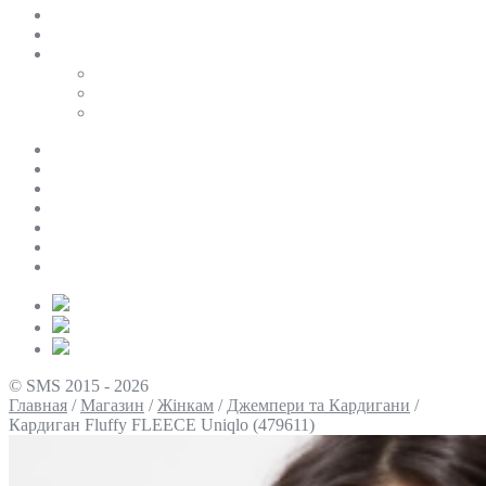
SALE
ПЕРСОНАЛЬНИЙ БАЙЄР
Таблиці розмірів
Uniqlo
COS
Victoria’s Secret
Про нас
Доставка та оплата
Умови повернення
Контакти
Політика конфіденційності
Умови використання
Блог
© SMS 2015 - 2026
Главная
/
Магазин
/
Жінкам
/
Джемпери та Кардигани
/
Кардиган Fluffy FLEECE Uniqlo (479611)