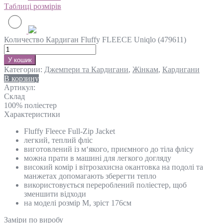
Таблиці розмірів
Количество Кардиган Fluffy FLEECE Uniqlo (479611)
У кошик
Категории:
Джемпери та Кардигани
,
Жінкам
,
Кардигани
В корзину
Артикул:
Склад
100% поліестер
Характеристики
Fluffy Fleece Full-Zip Jacket
легкий, теплий фліс
виготовлений із м‘якого, приємного до тіла флісу
можна прати в машині для легкого догляду
високий комір і вітрозахисна окантовка на подолі та
манжетах допомагають зберегти тепло
використовується перероблений поліестер, щоб
зменшити відходи
на моделі розмір М, зріст 176см
Замiри по виробу