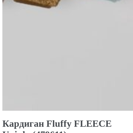
Кардиган Fluffy FLEECE