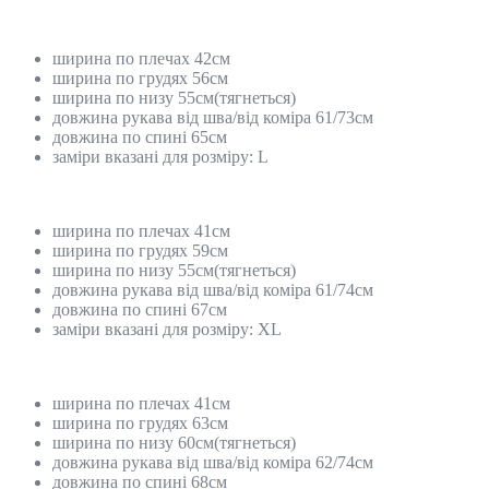
ширина по плечах 42см
ширина по грудях 56см
ширина по низу 55см(тягнеться)
довжина рукава від шва/від коміра 61/73см
довжина по спині 65см
заміри вказані для розміру: L
ширина по плечах 41см
ширина по грудях 59см
ширина по низу 55см(тягнеться)
довжина рукава від шва/від коміра 61/74см
довжина по спині 67см
заміри вказані для розміру: XL
ширина по плечах 41см
ширина по грудях 63см
ширина по низу 60см(тягнеться)
довжина рукава від шва/від коміра 62/74см
довжина по спині 68см