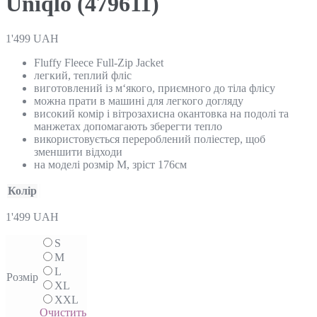
Uniqlo (479611)
1'499
UAH
Fluffy Fleece Full-Zip Jacket
легкий, теплий фліс
виготовлений із м‘якого, приємного до тіла флісу
можна прати в машині для легкого догляду
високий комір і вітрозахисна окантовка на подолі та
манжетах допомагають зберегти тепло
використовується перероблений поліестер, щоб
зменшити відходи
на моделі розмір М, зріст 176см
Колір
1'499
UAH
S
M
L
Розмір
XL
XXL
Очистить