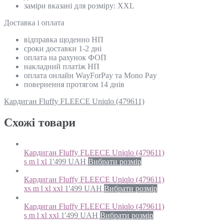
заміри вказані для розміру: XXL
Доставка і оплата
відправка щоденно НП
сроки доставки 1-2 дні
оплата на рахунок ФОП
накладний платіж НП
оплата онлайн WayForPay та Mono Pay
повернення протягом 14 днів
Кардиган Fluffy FLEECE Uniqlo (479611)
Схожi товари
Кардиган Fluffy FLEECE Uniqlo (479611)
s m l xl
1'499
UAH
Вибрати розмір
Кардиган Fluffy FLEECE Uniqlo (479611)
xs m l xl xxl
1'499
UAH
Вибрати розмір
Кардиган Fluffy FLEECE Uniqlo (479611)
s m l xl xxl
1'499
UAH
Вибрати розмір