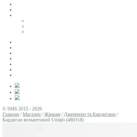
SALE
ПЕРСОНАЛЬНИЙ БАЙЄР
Таблиці розмірів
Uniqlo
COS
Victoria’s Secret
Про нас
Доставка та оплата
Умови повернення
Контакти
Політика конфіденційності
Умови використання
Блог
© SMS 2015 - 2026
Главная
/
Магазин
/
Жінкам
/
Джемпери та Кардигани
/
Кардиган вельветовий Uniqlo (480318)