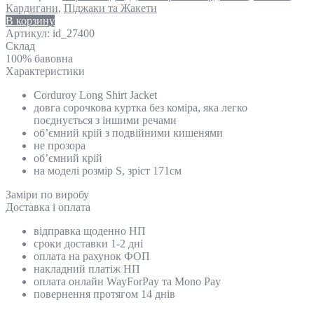
Кардигани
,
Піджаки та Жакети
В корзину
Артикул:
id_27400
Склад
100% бавовна
Характеристики
Corduroy Long Shirt Jacket
довга сорочкова куртка без коміра, яка легко
поєднується з іншими речами
об’ємний крій з подвійними кишенями
не прозора
об’ємний крій
на моделі розмір S, зріст 171см
Замiри по виробу
Доставка і оплата
відправка щоденно НП
сроки доставки 1-2 дні
оплата на рахунок ФОП
накладний платіж НП
оплата онлайн WayForPay та Mono Pay
повернення протягом 14 днів