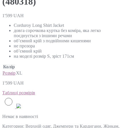
(480318)
1'599
UAH
Corduroy Long Shirt Jacket
довга сорочкова куртка без коміра, яка легко
поєднується з іншими речами
об’ємний крій з подвійними кишенями
не прозора
об’ємний крій
на моделі розмір S, зріст 171см
Колір
Розмір
XL
1'599
UAH
Таблиці розмірів
Немає в наявності
Категории:
Верхній одяг
,
Джемпери та Кардигани
,
Жінкам
,