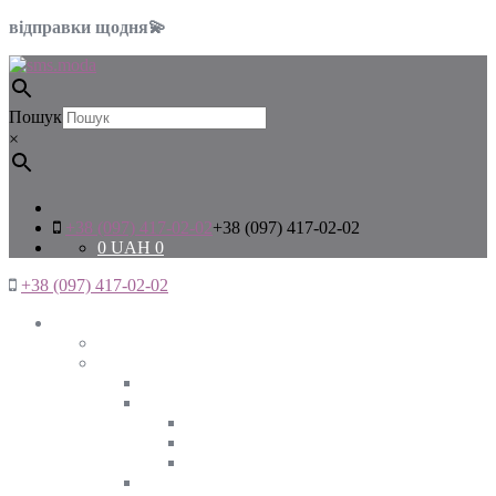
відправки щодня💫
Пошук
×
+38 (097) 417-02-02
+38 (097) 417-02-02
0
UAH
0
+38 (097) 417-02-02
Жінкам
Дивитись все
Верхній одяг
Дивитись все
Куртки
ВЕСНА
ЗИМА
ОСІНЬ
Піджаки та жакети