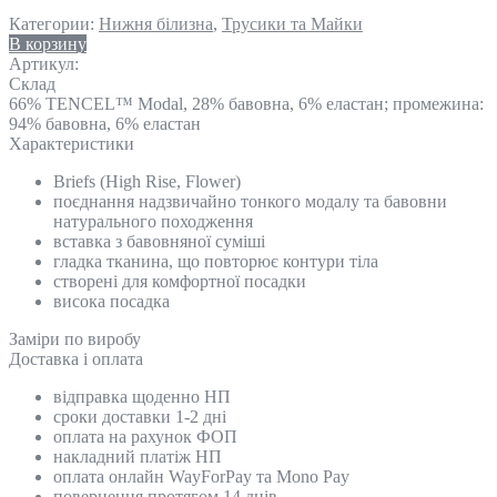
Категории:
Нижня білизна
,
Трусики та Майки
В корзину
Артикул:
Склад
66% TENCEL™ Modal, 28% бавовна, 6% еластан; промежина:
94% бавовна, 6% еластан
Характеристики
Briefs (High Rise, Flower)
поєднання надзвичайно тонкого модалу та бавовни
натурального походження
вставка з бавовняної суміші
гладка тканина, що повторює контури тіла
створені для комфортної посадки
висока посадка
Замiри по виробу
Доставка і оплата
відправка щоденно НП
сроки доставки 1-2 дні
оплата на рахунок ФОП
накладний платіж НП
оплата онлайн WayForPay та Mono Pay
повернення протягом 14 днів