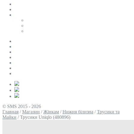
SALE
ПЕРСОНАЛЬНИЙ БАЙЄР
Таблиці розмірів
Uniqlo
COS
Victoria’s Secret
Про нас
Доставка та оплата
Умови повернення
Контакти
Політика конфіденційності
Умови використання
Блог
© SMS 2015 - 2026
Главная
/
Магазин
/
Жінкам
/
Нижня білизна
/
Трусики та
Майки
/
Трусики Uniqlo (480896)