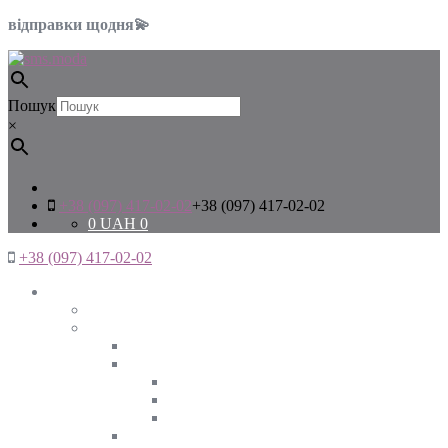
відправки щодня💫
Пошук
×
+38 (097) 417-02-02
+38 (097) 417-02-02
0
UAH
0
+38 (097) 417-02-02
Жінкам
Дивитись все
Верхній одяг
Дивитись все
Куртки
ВЕСНА
ЗИМА
ОСІНЬ
Піджаки та жакети