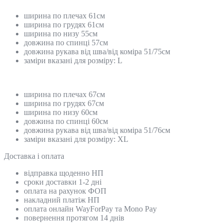
ширина по плечах 61см
ширина по грудях 61см
ширина по низу 55см
довжина по спинці 57см
довжина рукава від шва/від коміра 51/75см
заміри вказані для розміру: L
ширина по плечах 67см
ширина по грудях 67см
ширина по низу 60см
довжина по спинці 60см
довжина рукава від шва/від коміра 51/76см
заміри вказані для розміру: XL
Доставка і оплата
відправка щоденно НП
сроки доставки 1-2 дні
оплата на рахунок ФОП
накладний платіж НП
оплата онлайн WayForPay та Mono Pay
повернення протягом 14 днів