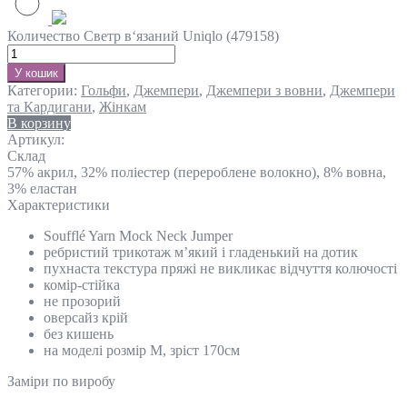
Количество Светр в‘язаний Uniqlo (479158)
У кошик
Категории:
Гольфи
,
Джемпери
,
Джемпери з вовни
,
Джемпери
та Кардигани
,
Жінкам
В корзину
Артикул:
Склад
57% акрил, 32% поліестер (перероблене волокно), 8% вовна,
3% еластан
Характеристики
Soufflé Yarn Mock Neck Jumper
ребристий трикотаж м’який і гладенький на дотик
пухнаста текстура пряжі не викликає відчуття колючості
комір-стійка
не прозорий
оверсайз крій
без кишень
на моделі розмір М, зріст 170см
Замiри по виробу