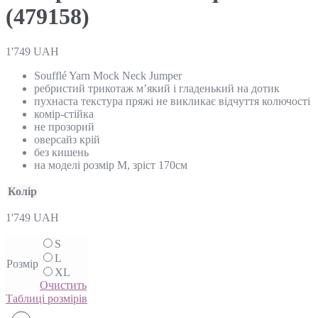
(479158)
1'749
UAH
Soufflé Yarn Mock Neck Jumper
ребристий трикотаж м’який і гладенький на дотик
пухнаста текстура пряжі не викликає відчуття колючості
комір-стійка
не прозорий
оверсайз крій
без кишень
на моделі розмір М, зріст 170см
Колір
1'749
UAH
S
L
Розмір
XL
Очистить
Таблиці розмірів