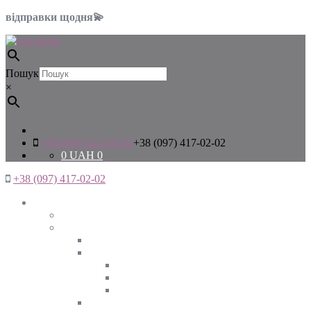
відправки щодня💫
Пошук
×
+38 (097) 417-02-02
+38 (097) 417-02-02
0
UAH
0
+38 (097) 417-02-02
Жінкам
Дивитись все
Верхній одяг
Дивитись все
Куртки
ВЕСНА
ЗИМА
ОСІНЬ
Піджаки та жакети