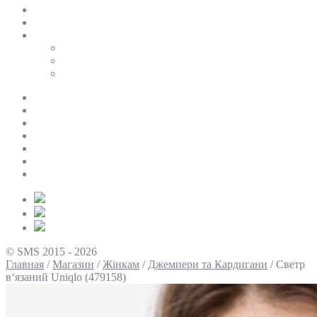
SALE
ПЕРСОНАЛЬНИЙ БАЙЄР
Таблиці розмірів
Uniqlo
COS
Victoria’s Secret
Про нас
Доставка та оплата
Умови повернення
Контакти
Політика конфіденційності
Умови використання
Блог
© SMS 2015 - 2026
Главная
/
Магазин
/
Жінкам
/
Джемпери та Кардигани
/
Светр
в‘язаний Uniqlo (479158)