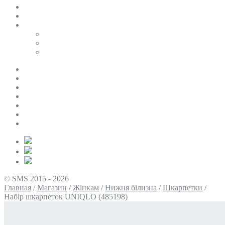
SALE
ПЕРСОНАЛЬНИЙ БАЙЄР
Таблиці розмірів
Uniqlo
COS
Victoria’s Secret
Про нас
Доставка та оплата
Умови повернення
Контакти
Політика конфіденційності
Умови використання
Блог
© SMS 2015 - 2026
Главная
/
Магазин
/
Жінкам
/
Нижня білизна
/
Шкарпетки
/
Набір шкарпеток UNIQLO (485198)