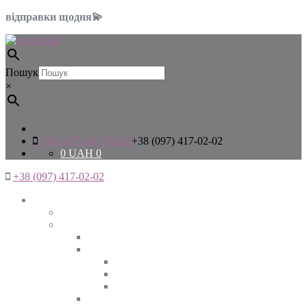
відправки щодня💫
Пошук
×
+38 (097) 417-02-02
+38 (097) 417-02-02
0
UAH
0
+38 (097) 417-02-02
Жінкам
Дивитись все
Верхній одяг
Дивитись все
Куртки
ВЕСНА
ЗИМА
ОСІНЬ
Піджаки та жакети