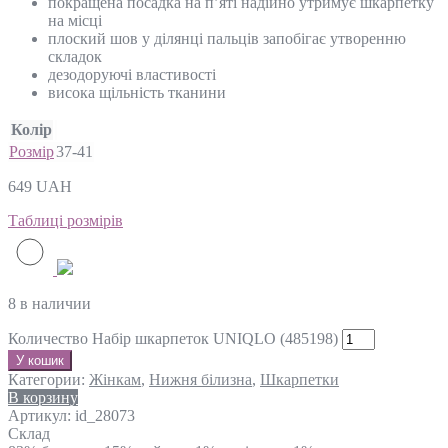
покращена посадка на п’яті надійно утримує шкарпетку
на місці
плоский шов у ділянці пальців запобігає утворенню
складок
дезодоруючі властивості
висока щільність тканини
Колір
Розмір
37-41
649
UAH
Таблиці розмірів
8 в наличии
Количество Набір шкарпеток UNIQLO (485198)
У кошик
Категории:
Жінкам
,
Нижня білизна
,
Шкарпетки
В корзину
Артикул:
id_28073
Склад