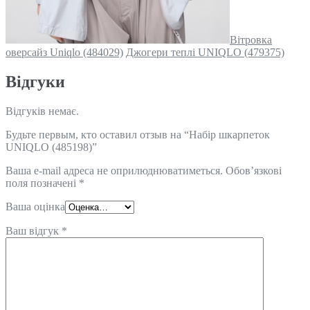
Вітровка
оверсайз Uniqlo (484029)
Джогери теплі UNIQLO (479375)
Відгуки
Відгуків немає.
Будьте первым, кто оставил отзыв на “Набір шкарпеток
UNIQLO (485198)”
Ваша e-mail адреса не оприлюднюватиметься.
Обов’язкові
поля позначені
*
Ваша оцінка
Ваш відгук
*