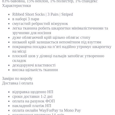
83% бавовна, 15% нейлон, 1% поліестер, 1% спандекс
Характеристики
Ribbed Short Socks | 3 Pairs | Striped
в наборі 3 пари
смугастий ребристий візерунок
легка тканина робить шкарпетки мінімалістичними та
зручними для носіння
дуже облягаючий крій щільно облягає стопу
низький крій залишається непомітним під взуттям
покращена посадка на п’яті надійно утримує шкарпетку
на місці
плоский шов у ділянці пальців запобігає утворенню
складок
дезодоруючі властивості
висока щільність тканини
Замiри по виробу
Доставка і оплата
відправка щоденно НП
сроки доставки 1-2 дні
оплата на рахунок ФОП
накладний платіж НП
оплата онлайн WayForPay та Mono Pay
повернення протягом 14 днів