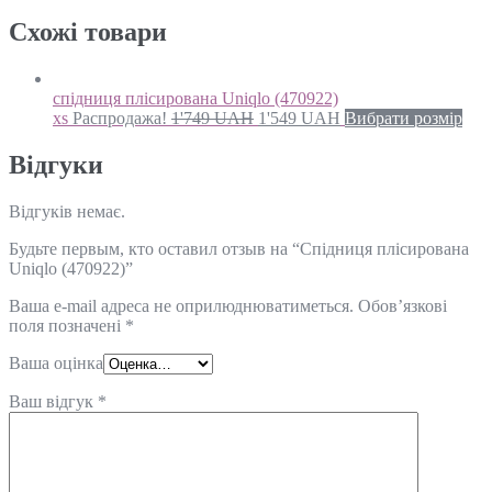
Схожi товари
спідниця плісирована Uniqlo (470922)
xs
Распродажа!
1'749
UAH
1'549
UAH
Вибрати розмір
Відгуки
Відгуків немає.
Будьте первым, кто оставил отзыв на “Спідниця плісирована
Uniqlo (470922)”
Ваша e-mail адреса не оприлюднюватиметься.
Обов’язкові
поля позначені
*
Ваша оцінка
Ваш відгук
*