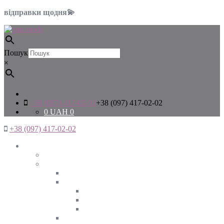
відправки щодня💫
Пошук
×
+38 (097) 417-02-02
+38 (097) 417-02-02
0
UAH
0
+38 (097) 417-02-02
Жінкам
Дивитись все
Верхній одяг
Дивитись все
Куртки
ВЕСНА
ЗИМА
ОСІНЬ
Піджаки та жакети