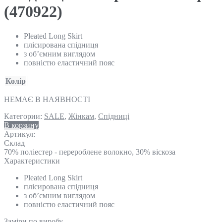
(470922)
Pleated Long Skirt
плісирована спідниця
з об’ємним виглядом
повністю еластичний пояс
Колір
НЕМАЄ В НАЯВНОСТІ
Категории:
SALE
,
Жінкам
,
Спідниці
В корзину
Артикул:
Склад
70% поліестер - перероблене волокно, 30% віскоза
Характеристики
Pleated Long Skirt
плісирована спідниця
з об’ємним виглядом
повністю еластичний пояс
Замiри по виробу