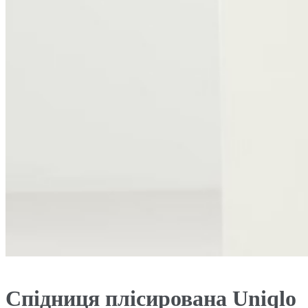
Спідниця плісирована Uniqlo