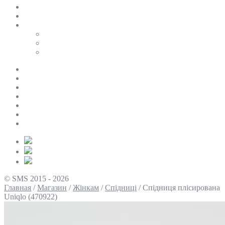
SALE
ПЕРСОНАЛЬНИЙ БАЙЄР
Таблиці розмірів
Uniqlo
COS
Victoria’s Secret
Про нас
Доставка та оплата
Умови повернення
Контакти
Політика конфіденційності
Умови використання
Блог
© SMS 2015 - 2026
Главная
/
Магазин
/
Жінкам
/
Спідниці
/
Спідниця плісирована
Uniqlo (470922)