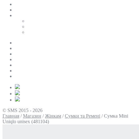
SALE
ПЕРСОНАЛЬНИЙ БАЙЄР
Таблиці розмірів
Uniqlo
COS
Victoria’s Secret
Про нас
Доставка та оплата
Умови повернення
Контакти
Політика конфіденційності
Умови використання
Блог
© SMS 2015 - 2026
Главная
/
Магазин
/
Жінкам
/
Сумки та Ремені
/
Сумка Mini
Uniqlo unisex (481104)