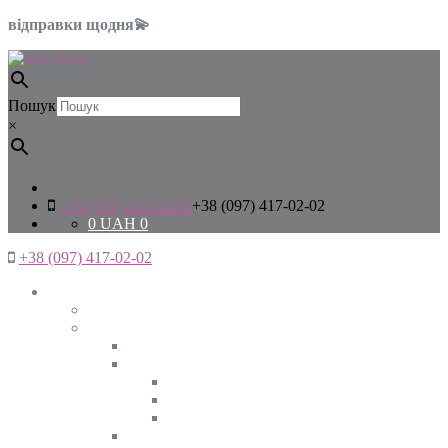
відправки щодня💫
Пошук
×
+38 (097) 417-02-02
+38 (097) 417-02-02
0
UAH
0
+38 (097) 417-02-02
Жінкам
Дивитись все
Верхній одяг
Дивитись все
Куртки
ВЕСНА
ЗИМА
ОСІНЬ
Піджаки та жакети