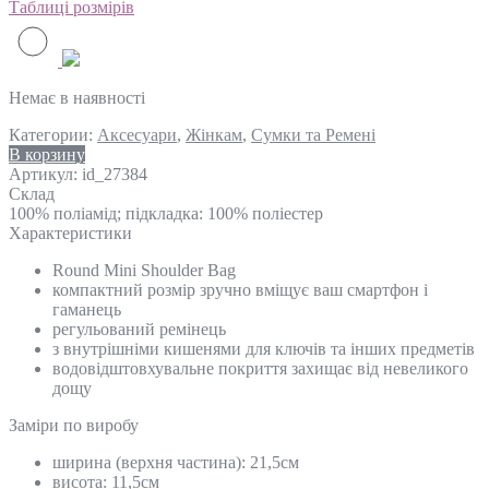
Таблиці розмірів
Немає в наявності
Категории:
Аксесуари
,
Жінкам
,
Сумки та Ремені
В корзину
Артикул:
id_27384
Склад
100% поліамід; підкладка: 100% поліестер
Характеристики
Round Mini Shoulder Bag
компактний розмір зручно вміщує ваш смартфон і
гаманець
регульований ремінець
з внутрішніми кишенями для ключів та інших предметів
водовідштовхувальне покриття захищає від невеликого
дощу
Замiри по виробу
ширина (верхня частина): 21,5см
висота: 11,5см