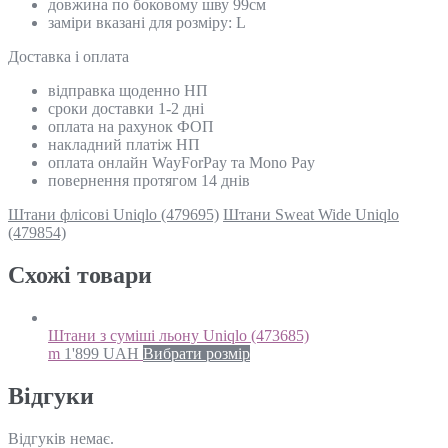
довжина по боковому шву 99см
заміри вказані для розміру: L
Доставка і оплата
відправка щоденно НП
сроки доставки 1-2 дні
оплата на рахунок ФОП
накладний платіж НП
оплата онлайн WayForPay та Mono Pay
повернення протягом 14 днів
Штани флісові Uniqlo (479695)
Штани Sweat Wide Uniqlo
(479854)
Схожi товари
Штани з суміші льону Uniqlo (473685)
m
1'899
UAH
Вибрати розмір
Відгуки
Відгуків немає.