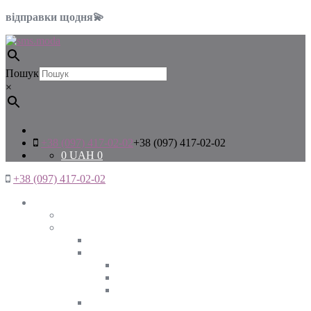
відправки щодня💫
Пошук
×
+38 (097) 417-02-02
+38 (097) 417-02-02
0
UAH
0
+38 (097) 417-02-02
Жінкам
Дивитись все
Верхній одяг
Дивитись все
Куртки
ВЕСНА
ЗИМА
ОСІНЬ
Піджаки та жакети