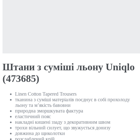
Штани з суміші льону Uniqlo
(473685)
Linen Cotton Tapered Trousers
тканина з суміші матеріалів поєднує в собі прохолоду
льону та м’якість бавовни
природна зморшкувата фактура
еластичний пояс
накладні кишені ззаду з декоративним швом
трохи вільний силует, що звужується донизу
довжина до щиколотки
розслаблений крій