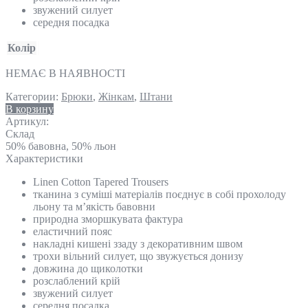
звужений силует
середня посадка
Колір
НЕМАЄ В НАЯВНОСТІ
Категории:
Брюки
,
Жінкам
,
Штани
В корзину
Артикул:
Склад
50% бавовна, 50% льон
Характеристики
Linen Cotton Tapered Trousers
тканина з суміші матеріалів поєднує в собі прохолоду
льону та м’якість бавовни
природна зморшкувата фактура
еластичний пояс
накладні кишені ззаду з декоративним швом
трохи вільний силует, що звужується донизу
довжина до щиколотки
розслаблений крій
звужений силует
середня посадка