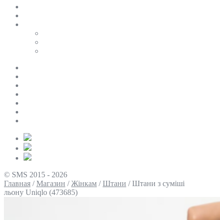
SALE
ПЕРСОНАЛЬНИЙ БАЙЄР
Таблиці розмірів
Uniqlo
COS
Victoria’s Secret
Про нас
Доставка та оплата
Умови повернення
Контакти
Політика конфіденційності
Умови використання
Блог
© SMS 2015 - 2026
Главная
/
Магазин
/
Жінкам
/
Штани
/
Штани з суміші
льону Uniqlo (473685)