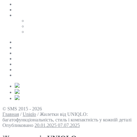
SALE
ПЕРСОНАЛЬНИЙ БАЙЄР
Таблиці розмірів
Uniqlo
COS
Victoria’s Secret
Про нас
Доставка та оплата
Умови повернення
Контакти
Політика конфіденційності
Умови використання
Блог
© SMS 2015 - 2026
Главная
/
Uniqlo
/
Жилетки від UNIQLO:
багатофункціональність, стиль і компактність у кожній деталі
Опубликовано
20.01.2025
07.07.2025