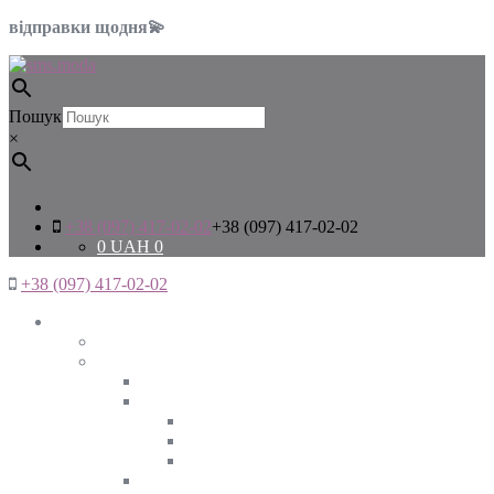
відправки щодня💫
Пошук
×
+38 (097) 417-02-02
+38 (097) 417-02-02
0
UAH
0
+38 (097) 417-02-02
Жінкам
Дивитись все
Верхній одяг
Дивитись все
Куртки
ВЕСНА
ЗИМА
ОСІНЬ
Піджаки та жакети