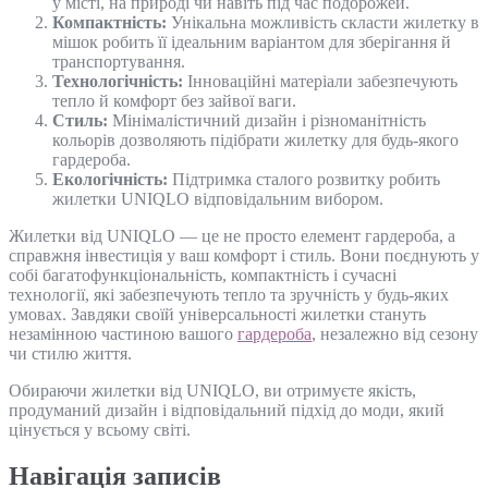
у місті, на природі чи навіть під час подорожей.
Компактність:
Унікальна можливість скласти жилетку в
мішок робить її ідеальним варіантом для зберігання й
транспортування.
Технологічність:
Інноваційні матеріали забезпечують
тепло й комфорт без зайвої ваги.
Стиль:
Мінімалістичний дизайн і різноманітність
кольорів дозволяють підібрати жилетку для будь-якого
гардероба.
Екологічність:
Підтримка сталого розвитку робить
жилетки UNIQLO відповідальним вибором.
Жилетки від UNIQLO — це не просто елемент гардероба, а
справжня інвестиція у ваш комфорт і стиль. Вони поєднують у
собі багатофункціональність, компактність і сучасні
технології, які забезпечують тепло та зручність у будь-яких
умовах. Завдяки своїй універсальності жилетки стануть
незамінною частиною вашого
гардероба
, незалежно від сезону
чи стилю життя.
Обираючи жилетки від UNIQLO, ви отримуєте якість,
продуманий дизайн і відповідальний підхід до моди, який
цінується у всьому світі.
Навігація записів