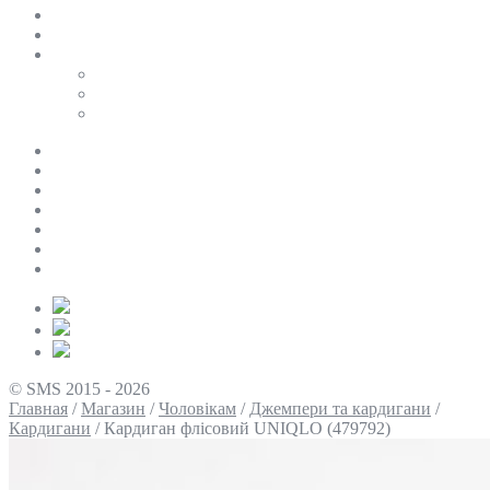
SALE
ПЕРСОНАЛЬНИЙ БАЙЄР
Таблиці розмірів
Uniqlo
COS
Victoria’s Secret
Про нас
Доставка та оплата
Умови повернення
Контакти
Політика конфіденційності
Умови використання
Блог
© SMS 2015 - 2026
Главная
/
Магазин
/
Чоловікам
/
Джемпери та кардигани
/
Кардигани
/
Кардиган флісовий UNIQLO (479792)