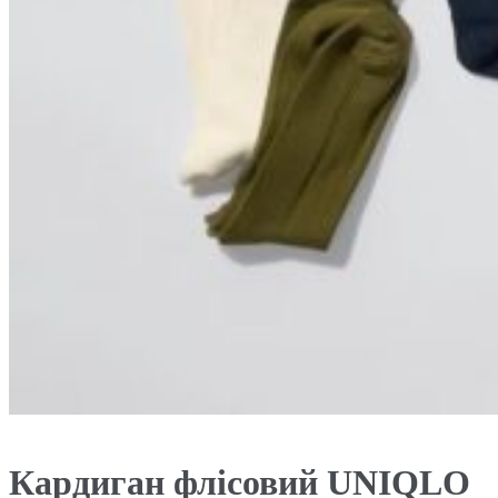
Кардиган флісовий UNIQLO