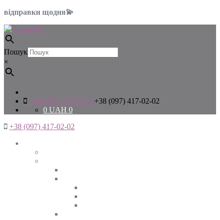
відправки щодня💫
Пошук
×
+38 (097) 417-02-02
+38 (097) 417-02-02
0
UAH
0
+38 (097) 417-02-02
Жінкам
Дивитись все
Верхній одяг
Дивитись все
Куртки
ВЕСНА
ЗИМА
ОСІНЬ
Піджаки та жакети