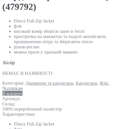
(479792)
Fleece Full-Zip Jacket
фліс
високий комір зберігає шию в теплі
прострочка на манжетах та подолі запобігають
проникненню вітру та зберігають тепло
рукав-реглан
можна прати у пральній машині
Колір
НЕМАЄ В НАЯВНОСТІ
Категории:
Джемпери та кардигани
,
Кардигани
,
Фліс
,
Чоловікам
В корзину
Артикул:
Склад
100% перероблений поліестер
Характеристики
Fleece Full-Zip Jacket