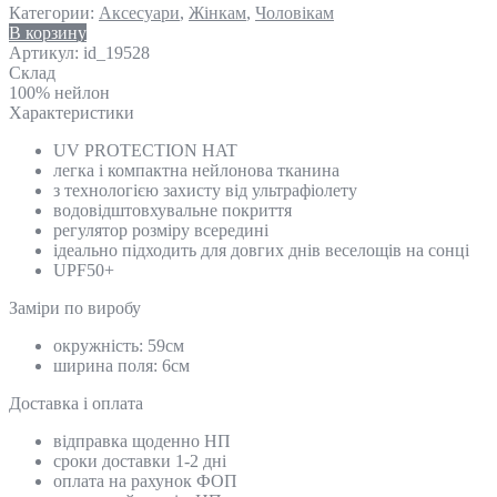
Категории:
Аксесуари
,
Жінкам
,
Чоловікам
В корзину
Артикул:
id_19528
Склад
100% нейлон
Характеристики
UV PROTECTION HAT
легка і компактна нейлонова тканина
з технологією захисту від ультрафіолету
водовідштовхувальне покриття
регулятор розміру всередині
ідеально підходить для довгих днів веселощів на сонці
UPF50+
Замiри по виробу
окружність: 59см
ширина поля: 6см
Доставка і оплата
відправка щоденно НП
сроки доставки 1-2 дні
оплата на рахунок ФОП