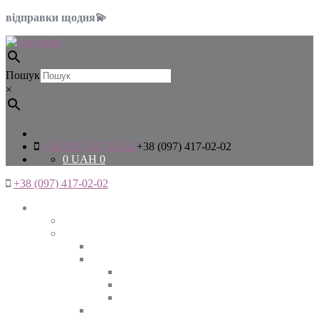
відправки щодня💫
Пошук
×
+38 (097) 417-02-02
+38 (097) 417-02-02
0
UAH
0
+38 (097) 417-02-02
Жінкам
Дивитись все
Верхній одяг
Дивитись все
Куртки
ВЕСНА
ЗИМА
ОСІНЬ
Піджаки та жакети