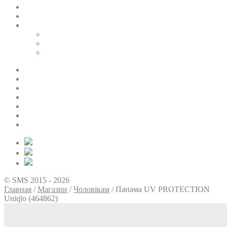
SALE
ПЕРСОНАЛЬНИЙ БАЙЄР
Таблиці розмірів
Uniqlo
COS
Victoria’s Secret
Про нас
Доставка та оплата
Умови повернення
Контакти
Політика конфіденційності
Умови використання
Блог
© SMS 2015 - 2026
Главная
/
Магазин
/
Чоловікам
/
Панама UV PROTECTION
Uniqlo (464862)