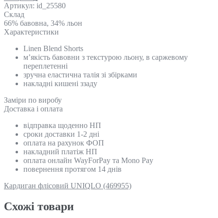
Артикул:
id_25580
Склад
66% бавовна, 34% льон
Характеристики
Linen Blend Shorts
м’якість бавовни з текстурою льону, в саржевому
переплетенні
зручна еластична талія зі збірками
накладні кишені ззаду
Замiри по виробу
Доставка і оплата
відправка щоденно НП
сроки доставки 1-2 дні
оплата на рахунок ФОП
накладний платіж НП
оплата онлайн WayForPay та Mono Pay
повернення протягом 14 днів
Кардиган флісовий UNIQLO (469955)
Схожi товари