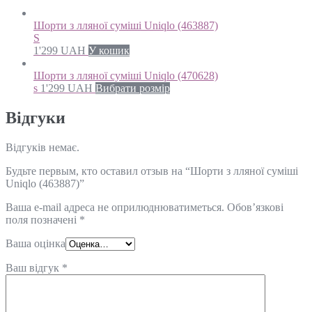
Шорти з лляної суміші Uniqlo (463887)
S
1'299
UAH
У кошик
Шорти з лляної суміші Uniqlo (470628)
s
1'299
UAH
Вибрати розмір
Відгуки
Відгуків немає.
Будьте первым, кто оставил отзыв на “Шорти з лляної суміші
Uniqlo (463887)”
Ваша e-mail адреса не оприлюднюватиметься.
Обов’язкові
поля позначені
*
Ваша оцінка
Ваш відгук
*