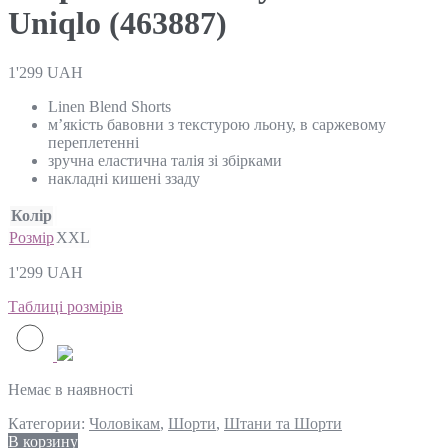
Uniqlo (463887)
1'299
UAH
Linen Blend Shorts
м’якість бавовни з текстурою льону, в саржевому
переплетенні
зручна еластична талія зі збірками
накладні кишені ззаду
Колір
Розмір
XXL
1'299
UAH
Таблиці розмірів
Немає в наявності
Категории:
Чоловікам
,
Шорти
,
Штани та Шорти
В корзину