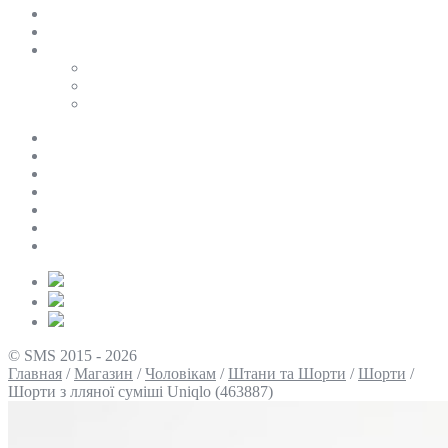
SALE
ПЕРСОНАЛЬНИЙ БАЙЄР
Таблиці розмірів
Uniqlo
COS
Victoria’s Secret
Про нас
Доставка та оплата
Умови повернення
Контакти
Політика конфіденційності
Умови використання
Блог
© SMS 2015 - 2026
Главная
/
Магазин
/
Чоловікам
/
Штани та Шорти
/
Шорти
/
Шорти з лляної суміші Uniqlo (463887)