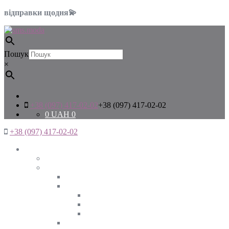
відправки щодня💫
Пошук
×
+38 (097) 417-02-02
+38 (097) 417-02-02
0
UAH
0
+38 (097) 417-02-02
Жінкам
Дивитись все
Верхній одяг
Дивитись все
Куртки
ВЕСНА
ЗИМА
ОСІНЬ
Піджаки та жакети