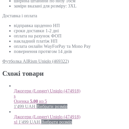
ширина штанини по низу 16см
заміри вказані для розміру: 3XL
Доставка і оплата
відправка щоденно НП
сроки доставки 1-2 дні
оплата на рахунок ФОП
накладний платіж НП
оплата онлайн WayForPay та Mono Pay
повернення протягом 14 днів
Футболка AIRism Uniqlo (469322)
Схожi товари
Джогери (Longer) Uniqlo (474918)
s
Оценка
5.00
из 5
1'499
UAH
Вибрати розмір
Джогери (Longer) Uniqlo (474918)
xl
1'499
UAH
Вибрати розмір