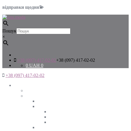
відправки щодня💫
Пошук
×
+38 (097) 417-02-02
+38 (097) 417-02-02
0
UAH
0
+38 (097) 417-02-02
Жінкам
Дивитись все
Верхній одяг
Дивитись все
Куртки
ВЕСНА
ЗИМА
ОСІНЬ
Піджаки та жакети