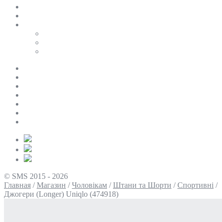
SALE
ПЕРСОНАЛЬНИЙ БАЙЄР
Таблиці розмірів
Uniqlo
COS
Victoria’s Secret
Про нас
Доставка та оплата
Умови повернення
Контакти
Політика конфіденційності
Умови використання
Блог
© SMS 2015 - 2026
Главная
/
Магазин
/
Чоловікам
/
Штани та Шорти
/
Спортивні
/
Джогери (Longer) Uniqlo (474918)