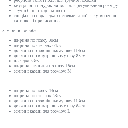
ребриста талія і поділ для зручної посадки
внутрішній шнурок на талії для регулювання розміру
зручні бічні і задні кишені
спеціальна підкладка з петлями запобігає утворенню
катишків і провисанню
Замiри по виробу
ширина по поясу 38см
ширина по стегнах 64см
довжина по зовнішньому шву 114см
довжина по внутрішньому шву 83см
посадка 33см
ширина штанини по низу 18см
заміри вказані для розміру: М
ширина по поясу 43см
ширина по стегнах 58см
довжина по зовнішньому шву 113см
довжина по внутрішньому шву 84см
заміри вказані для розміру: L