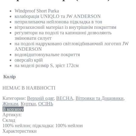
Windproof Short Parka
колаборація UNIQLO та JW ANDERSON
неприлипаюча нейлонова підкладка в тон
вітрозахисний матеріал із внутрішнім покриттям
регулятори на подолі та капюшоні дозволяють
змінювати силует
на подолі надруковано світловідбиваючий логотип JW
ANDERSON
водовідштовхувальне покриття
оверсайз крій
на моделі розмір S, зріст 172см
Колір
НЕМАЄ В НАЯВНОСТІ
Категории:
Верхній одяг
,
ВЕСНА
,
Вітровки та Дощовики
,
Жінкам
,
Куртки
,
ОСІНЬ
В корзину
Артикул:
Склад
100% нейлон; підкладка: 100% нейлон
Характеристики