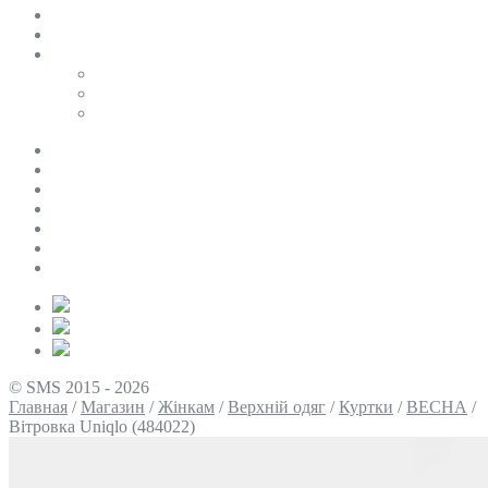
SALE
ПЕРСОНАЛЬНИЙ БАЙЄР
Таблиці розмірів
Uniqlo
COS
Victoria’s Secret
Про нас
Доставка та оплата
Умови повернення
Контакти
Політика конфіденційності
Умови використання
Блог
© SMS 2015 - 2026
Главная
/
Магазин
/
Жінкам
/
Верхній одяг
/
Куртки
/
ВЕСНА
/
Вітровка Uniqlo (484022)