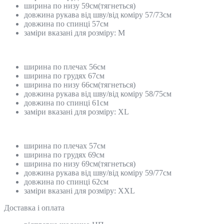
ширина по низу 59см(тягнеться)
довжина рукава від шву/від коміру 57/73см
довжина по спинці 57см
заміри вказані для розміру: M
ширина по плечах 56см
ширина по грудях 67см
ширина по низу 66см(тягнеться)
довжина рукава від шву/від коміру 58/75см
довжина по спинці 61см
заміри вказані для розміру: ХL
ширина по плечах 57см
ширина по грудях 69см
ширина по низу 69см(тягнеться)
довжина рукава від шву/від коміру 59/77см
довжина по спинці 62см
заміри вказані для розміру: ХXL
Доставка і оплата