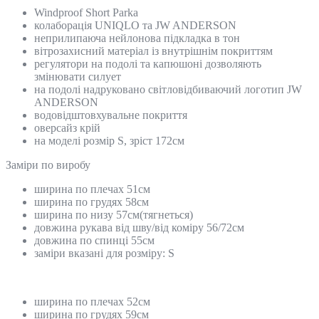
Windproof Short Parka
колаборація UNIQLO та JW ANDERSON
неприлипаюча нейлонова підкладка в тон
вітрозахисний матеріал із внутрішнім покриттям
регулятори на подолі та капюшоні дозволяють
змінювати силует
на подолі надруковано світловідбиваючий логотип JW
ANDERSON
водовідштовхувальне покриття
оверсайз крій
на моделі розмір S, зріст 172см
Замiри по виробу
ширина по плечах 51см
ширина по грудях 58см
ширина по низу 57см(тягнеться)
довжина рукава від шву/від коміру 56/72см
довжина по спинці 55см
заміри вказані для розміру: S
ширина по плечах 52см
ширина по грудях 59см