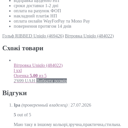
відправка щоденно НП
сроки доставки 1-2 дні
оплата на рахунок ФОП
накладний платіж НП
оплата онлайн WayForPay та Mono Pay
повернення протягом 14 днів
Гольф RIBBED Uniqlo (469426)
Вітровка Uniqlo (484022)
Схожi товари
Вітровка Uniqlo (484022)
l xxl
Оценка
5.00
из 5
2'699
UAH
Вибрати розмір
Відгуки
Іра
(проверенный владелец)
|
27.07.2026
5
out of 5
Маю таку в іншому кольорі,зручна,практична,стильна.