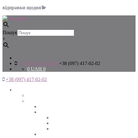
відправки щодня💫
Пошук
×
+38 (097) 417-02-02
+38 (097) 417-02-02
0
UAH
0
+38 (097) 417-02-02
Жінкам
Дивитись все
Верхній одяг
Дивитись все
Куртки
ВЕСНА
ЗИМА
ОСІНЬ
Піджаки та жакети