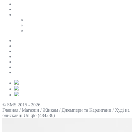
SALE
ПЕРСОНАЛЬНИЙ БАЙЄР
Таблиці розмірів
Uniqlo
COS
Victoria’s Secret
Про нас
Доставка та оплата
Умови повернення
Контакти
Політика конфіденційності
Умови використання
Блог
© SMS 2015 - 2026
Главная
/
Магазин
/
Жінкам
/
Джемпери та Кардигани
/
Худі на
блискавці Uniqlo (484236)