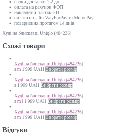
сроки доставки 1-2 дні
оплата на рахунок ФОП
накладний платіж НП
оплата онлайн WayForPay та Mono Pay
повернення протягом 14 днів
Худі на блискавці Uniqlo (484236)
Схожi товари
Худі на блискавці Uniqlo (484236)
s m
1'999
UAH
Вибрати розмір
Худі на блискавці Uniqlo (484236)
s
1'999
UAH
Вибрати розмір
Худі на блискавці Uniqlo (484236)
s m l
1'999
UAH
Вибрати розмір
Худі на блискавці Uniqlo (484236)
s m
1'999
UAH
Вибрати розмір
Відгуки