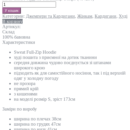
У кошик
Категории:
Джемпери та Кардигани
,
Жінкам
,
Кардигани
,
Худі
В корзину
Артикул:
Склад
100% бавовна
Характеристики
Sweat Full-Zip Hoodie
худі пошита з приємної на дотик тканини
середня довжина чудово поєднується зі штанами
широкого крою
підходить як для самостійного носіння, так і під верхній
одяг у холодну погоду
не прозора
прямий крій
з кишенями
на моделі розмір S, зріст 173см
Замiри по виробу
ширина по плечах 38см
ширина по грудях 47см
ширина по низу 41см