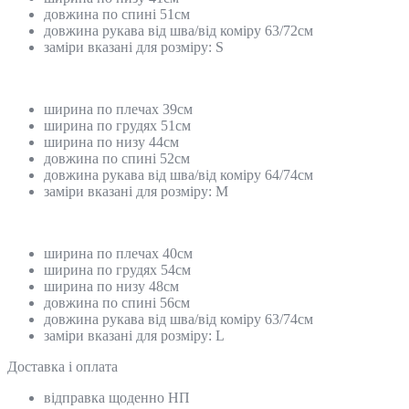
довжина по спині 51см
довжина рукава від шва/від коміру 63/72см
заміри вказані для розміру: S
ширина по плечах 39см
ширина по грудях 51см
ширина по низу 44см
довжина по спині 52см
довжина рукава від шва/від коміру 64/74см
заміри вказані для розміру: M
ширина по плечах 40см
ширина по грудях 54см
ширина по низу 48см
довжина по спині 56см
довжина рукава від шва/від коміру 63/74см
заміри вказані для розміру: L
Доставка і оплата
відправка щоденно НП