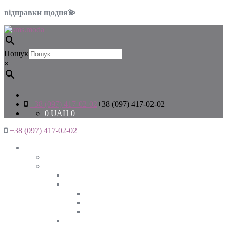
відправки щодня💫
Пошук
×
+38 (097) 417-02-02
+38 (097) 417-02-02
0
UAH
0
+38 (097) 417-02-02
Жінкам
Дивитись все
Верхній одяг
Дивитись все
Куртки
ВЕСНА
ЗИМА
ОСІНЬ
Піджаки та жакети