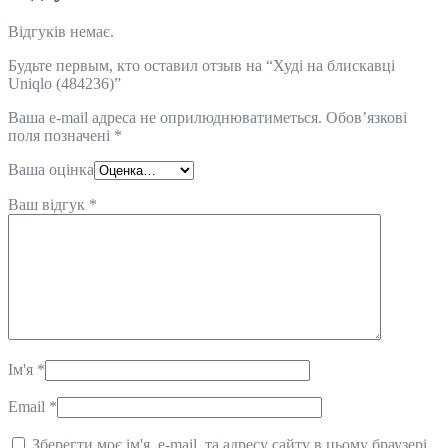
Відгуків немає.
Будьте первым, кто оставил отзыв на “Худі на блискавці
Uniqlo (484236)”
Ваша e-mail адреса не оприлюднюватиметься.
Обов’язкові
поля позначені
*
Ваша оцінка
Ваш відгук
*
Ім'я
*
Email
*
Зберегти моє ім'я, e-mail, та адресу сайту в цьому браузері