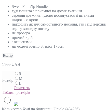
Sweat Full-Zip Hoodie
худі пошита з приємної на дотик тканини
середня довжина чудово поєднується зі штанами
широкого крою
підходить як для самостійного носіння, так і під верхній
одяг у холодну погоду
не прозора
прямий крій
з кишенями
на моделі розмір S, зріст 173см
Колір
1'999
UAH
S
M
Розмір
L
Очистить
Таблиці розмірів
Количество Худі на блискавці Uniqlo (484236)