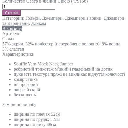
Количество Светр в‘язаний Uniqlo (479158)
У кошик
Категории:
Гольфи
,
Джемпери
,
Джемпери з вовни
,
Джемпери
та Кардигани
,
Жінкам
В корзину
Артикул:
Склад
57% акрил, 32% поліестер (перероблене волокно), 8% вовна,
3% еластан
Характеристики
Soufflé Yarn Mock Neck Jumper
ребристий трикотаж м’який і гладенький на дотик
пухнаста текстура пряжі не викликає відчуття колючості
комір-стійка
не прозорий
оверсайз крій
без кишень
Замiри по виробу
ширина по плечах 52см
ширина по грудях 52см
ширина по низу 48см