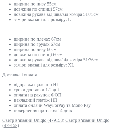
ширина по низу 55см
довжина по спинці 57см
довжина рукава від шва/від коміра 51/75см
заміри вказані для розміру: L
ширина по плечах 67см
ширина по грудях 67см
ширина по низу 60см
довжина по спинці 60см
довжина рукава від шва/від коміра 51/76см
заміри вказані для розміру: XL
Доставка і оплата
відправка щоденно НП
сроки доставки 1-2 дні
оплата на рахунок ФОП
накладний платіж НП
оплата онлайн WayForPay та Mono Pay
повернення протягом 14 днів
Светр в‘язаний Uniqlo (479158)
Светр в‘язаний Uniqlo
(479158)