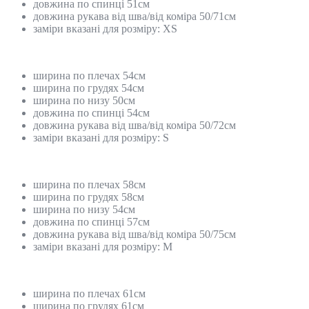
довжина по спинці 51см
довжина рукава від шва/від коміра 50/71см
заміри вказані для розміру: XS
ширина по плечах 54см
ширина по грудях 54см
ширина по низу 50см
довжина по спинці 54см
довжина рукава від шва/від коміра 50/72см
заміри вказані для розміру: S
ширина по плечах 58см
ширина по грудях 58см
ширина по низу 54см
довжина по спинці 57см
довжина рукава від шва/від коміра 50/75см
заміри вказані для розміру: М
ширина по плечах 61см
ширина по грудях 61см