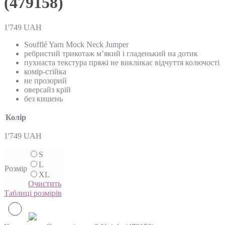
(479158)
1'749
UAH
Soufflé Yarn Mock Neck Jumper
ребристий трикотаж м’який і гладенький на дотик
пухнаста текстура пряжі не викликає відчуття колючості
комір-стійка
не прозорий
оверсайз крій
без кишень
Колір
1'749
UAH
S
L
Розмір
XL
Очистить
Таблиці розмірів