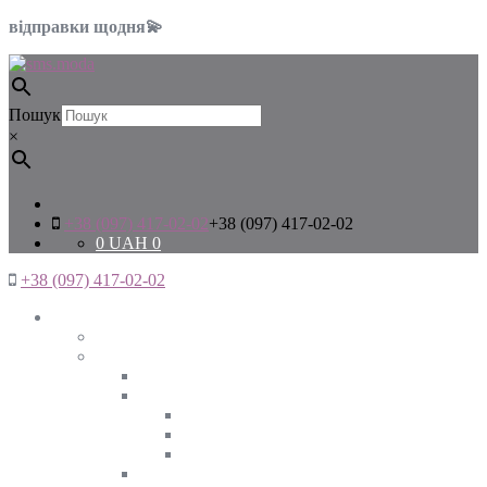
відправки щодня💫
Пошук
×
+38 (097) 417-02-02
+38 (097) 417-02-02
0
UAH
0
+38 (097) 417-02-02
Жінкам
Дивитись все
Верхній одяг
Дивитись все
Куртки
ВЕСНА
ЗИМА
ОСІНЬ
Піджаки та жакети