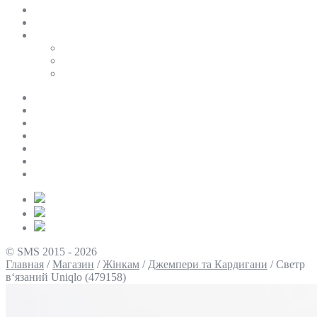
SALE
ПЕРСОНАЛЬНИЙ БАЙЄР
Таблиці розмірів
Uniqlo
COS
Victoria’s Secret
Про нас
Доставка та оплата
Умови повернення
Контакти
Політика конфіденційності
Умови використання
Блог
© SMS 2015 - 2026
Главная
/
Магазин
/
Жінкам
/
Джемпери та Кардигани
/
Светр
в‘язаний Uniqlo (479158)