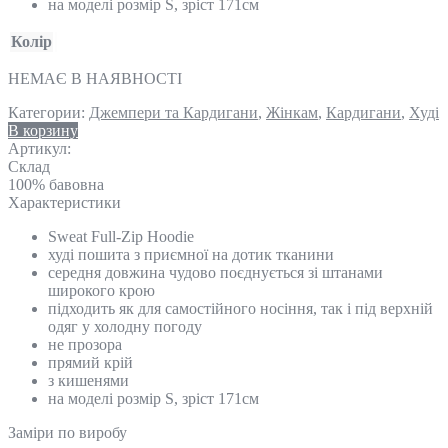
на моделі розмір S, зріст 171см
Колір
НЕМАЄ В НАЯВНОСТІ
Категории:
Джемпери та Кардигани
,
Жінкам
,
Кардигани
,
Худі
В корзину
Артикул:
Склад
100% бавовна
Характеристики
Sweat Full-Zip Hoodie
худі пошита з приємної на дотик тканини
середня довжина чудово поєднується зі штанами
широкого крою
підходить як для самостійного носіння, так і під верхній
одяг у холодну погоду
не прозора
прямий крій
з кишенями
на моделі розмір S, зріст 171см
Замiри по виробу