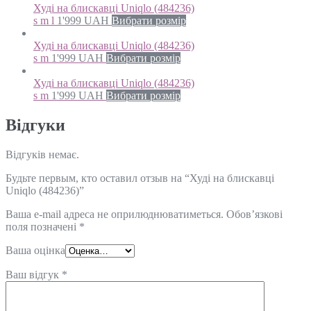
Худі на блискавці Uniqlo (484236)
s m l
1'999
UAH
Вибрати розмір
Худі на блискавці Uniqlo (484236)
s m
1'999
UAH
Вибрати розмір
Худі на блискавці Uniqlo (484236)
s m
1'999
UAH
Вибрати розмір
Відгуки
Відгуків немає.
Будьте первым, кто оставил отзыв на “Худі на блискавці
Uniqlo (484236)”
Ваша e-mail адреса не оприлюднюватиметься.
Обов’язкові
поля позначені
*
Ваша оцінка
Ваш відгук
*