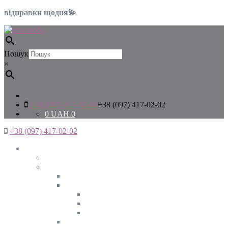
відправки щодня💫
Пошук
×
+38 (097) 417-02-02
+38 (097) 417-02-02
0
UAH
0
+38 (097) 417-02-02
Жінкам
Дивитись все
Верхній одяг
Дивитись все
Куртки
ВЕСНА
ЗИМА
ОСІНЬ
Піджаки та жакети