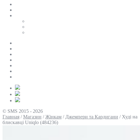
SALE
ПЕРСОНАЛЬНИЙ БАЙЄР
Таблиці розмірів
Uniqlo
COS
Victoria’s Secret
Про нас
Доставка та оплата
Умови повернення
Контакти
Політика конфіденційності
Умови використання
Блог
© SMS 2015 - 2026
Главная
/
Магазин
/
Жінкам
/
Джемпери та Кардигани
/
Худі на
блискавці Uniqlo (484236)