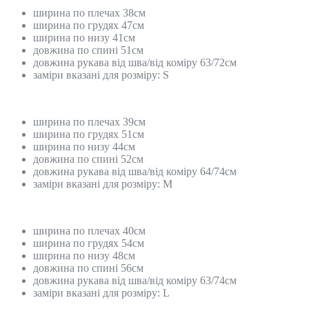
ширина по плечах 38см
ширина по грудях 47см
ширина по низу 41см
довжина по спині 51см
довжина рукава від шва/від коміру 63/72см
заміри вказані для розміру: S
ширина по плечах 39см
ширина по грудях 51см
ширина по низу 44см
довжина по спині 52см
довжина рукава від шва/від коміру 64/74см
заміри вказані для розміру: M
ширина по плечах 40см
ширина по грудях 54см
ширина по низу 48см
довжина по спині 56см
довжина рукава від шва/від коміру 63/74см
заміри вказані для розміру: L